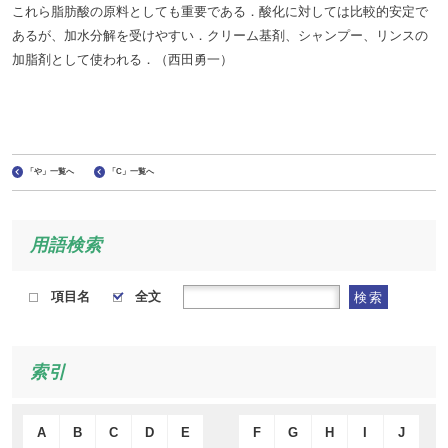
これら脂肪酸の原料としても重要である．酸化に対しては比較的安定で
あるが、加水分解を受けやすい．クリーム基剤、シャンプー、リンスの
加脂剤として使われる．（西田勇一）
「や」一覧へ
「C」一覧へ
用語検索
項目名
全文
検索
索引
A
B
C
D
E
F
G
H
I
J