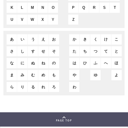
K
L
M
N
O
P
Q
R
S
T
U
V
W
X
Y
Z
あ
い
う
え
お
か
き
く
け
こ
さ
し
す
せ
そ
た
ち
つ
て
と
な
に
ぬ
ね
の
は
ひ
ふ
へ
ほ
ま
み
む
め
も
や
ゆ
よ
ら
り
る
れ
ろ
わ
PAGE TOP