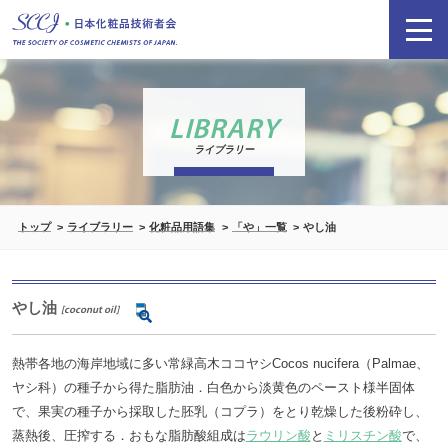
LIBRARY
ライブラリー
トップ
ライブラリー
化粧品用語集
「や」一覧
やし油
やし油
[coconut oil]
熱帯各地の海岸地域に多い常緑高木ココヤシCocos nucifera（Palmae、
ヤシ科）の種子から得た脂肪油．白色から淡黄色のペースト様半固体
で、果実の種子から採取した胚乳（コプラ）をとり乾燥した後粉砕し、
蒸熱後、圧搾する．おもな脂肪酸組成は
ラウリン酸
と
ミリスチン酸
で、