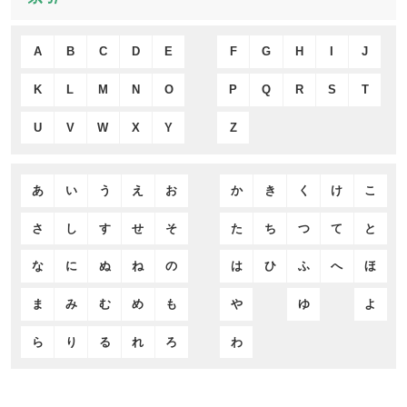
A
B
C
D
E
F
G
H
I
J
K
L
M
N
O
P
Q
R
S
T
U
V
W
X
Y
Z
あ
い
う
え
お
か
き
く
け
こ
さ
し
す
せ
そ
た
ち
つ
て
と
な
に
ぬ
ね
の
は
ひ
ふ
へ
ほ
ま
み
む
め
も
や
ゆ
よ
ら
り
る
れ
ろ
わ