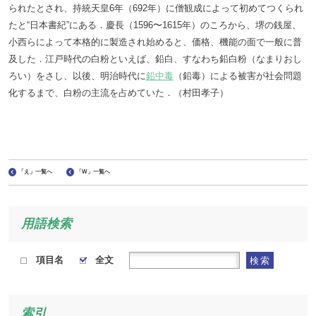
られたとされ、持統天皇6年（692年）に僧観成によって初めてつくられ
たと“日本書紀”にある．慶長（1596〜1615年）のころから、堺の銭屋、
小西らによって本格的に製造され始めると、価格、機能の面で一般に普
及した．江戸時代の白粉といえば、鉛白、すなわち鉛白粉（なまりおし
ろい）をさし、以後、明治時代に
鉛中毒
（鉛毒）による被害が社会問題
化するまで、白粉の主流を占めていた．（村田孝子）
「え」一覧へ
「W」一覧へ
用語検索
項目名
全文
検索
索引