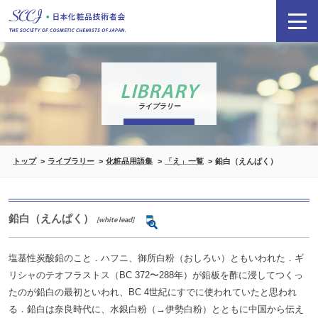
LIBRARY
ライブラリー
トップ
ライブラリー
化粧品用語集
「え」一覧
鉛白（えんぱく）
鉛白（えんぱく）
[white lead]
塩基性炭酸鉛のこと．ハフニ、御所白粉（おしろい）ともいわれた．ギ
リシャのテオフラストス（BC 372〜288年）が鉛板を酢に浸してつくっ
たのが鉛白の最初といわれ、BC 4世紀にすでに使われていたと思われ
る．鉛白は奈良時代に、水銀白粉（→伊勢白粉）とともに中国から伝え