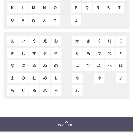
K
L
M
N
O
P
Q
R
S
T
U
V
W
X
Y
Z
あ
い
う
え
お
か
き
く
け
こ
さ
し
す
せ
そ
た
ち
つ
て
と
な
に
ぬ
ね
の
は
ひ
ふ
へ
ほ
ま
み
む
め
も
や
ゆ
よ
ら
り
る
れ
ろ
わ
PAGE TOP