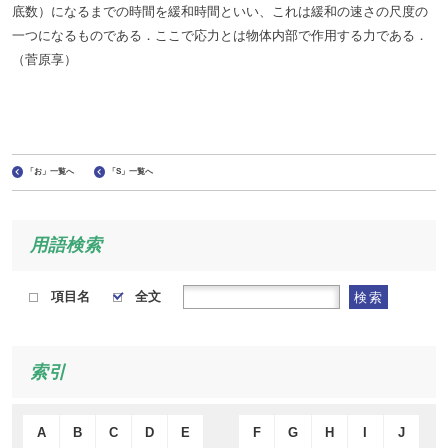
底数）になるまでの時間を緩和時間といい、これは緩和の速さの尺度の
一つになるものである．ここで応力とは物体内部で作用する力である．
（菅原享）
「お」一覧へ
「S」一覧へ
用語検索
項目名
全文
検索
索引
A
B
C
D
E
F
G
H
I
J