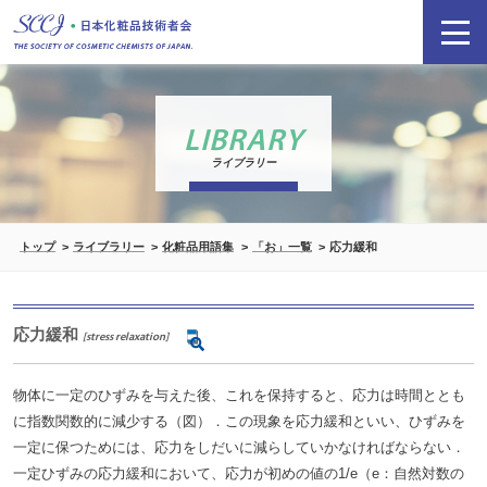
LIBRARY
ライブラリー
トップ
ライブラリー
化粧品用語集
「お」一覧
応力緩和
応力緩和
[stress relaxation]
物体に一定のひずみを与えた後、これを保持すると、応力は時間ととも
に指数関数的に減少する（図）．この現象を応力緩和といい、ひずみを
一定に保つためには、応力をしだいに減らしていかなければならない．
一定ひずみの応力緩和において、応力が初めの値の1/e（e：自然対数の