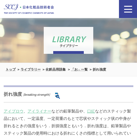
LIBRARY
ライブラリー
トップ
ライブラリー
化粧品用語集
「お」一覧
折れ強度
折れ強度
[breaking strength]
アイブロウ
、
アイライナー
などの鉛筆製品や、
口紅
などのスティック製
品において、一定温度、一定荷重のもとで芯状やスティック状の中身が
折れるときの強度をいう．折損強度ともいう．折れ強度は、鉛筆製品や
スティック製品の使用時における折れにくさの指標として用いられてい