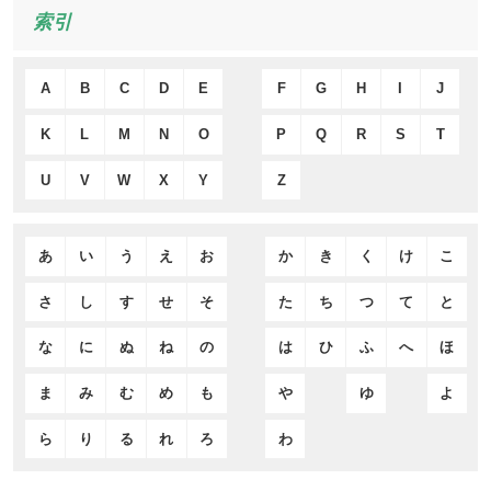
索引
A
B
C
D
E
F
G
H
I
J
K
L
M
N
O
P
Q
R
S
T
U
V
W
X
Y
Z
あ
い
う
え
お
か
き
く
け
こ
さ
し
す
せ
そ
た
ち
つ
て
と
な
に
ぬ
ね
の
は
ひ
ふ
へ
ほ
ま
み
む
め
も
や
ゆ
よ
ら
り
る
れ
ろ
わ