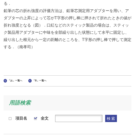
る．
鉛筆の芯の折れ強度の評価方法は、鉛筆芯測定用アダプターを用い、ア
ダプターの上昇によって芯がT字形の押し棒に押されて折れたときの値が
折れ強度となる（図）．口紅などのスティック製品の場合は、スティッ
ク製品用アダプターに中味を全部繰り出した状態にして水平に固定し、
繰り出した根元から一定の距離のところを、T字形の押し棒で押して測定
する．（南孝司）
「お」一覧へ
「B」一覧へ
用語検索
項目名
全文
検索