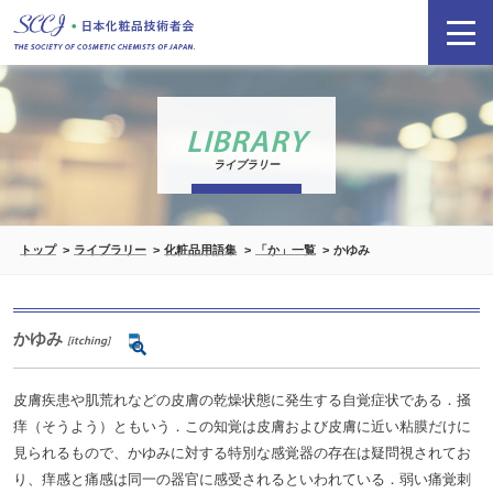
LIBRARY
ライブラリー
トップ
ライブラリー
化粧品用語集
「か」一覧
かゆみ
かゆみ
[itching]
皮膚疾患や肌荒れなどの皮膚の乾燥状態に発生する自覚症状である．掻
痒（そうよう）ともいう．この知覚は皮膚および皮膚に近い粘膜だけに
見られるもので、かゆみに対する特別な感覚器の存在は疑問視されてお
り、痒感と痛感は同一の器官に感受されるといわれている．弱い痛覚刺