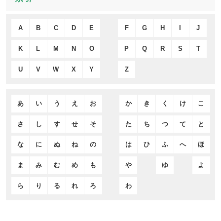
A
B
C
D
E
F
G
H
I
J
K
L
M
N
O
P
Q
R
S
T
U
V
W
X
Y
Z
あ
い
う
え
お
か
き
く
け
こ
さ
し
す
せ
そ
た
ち
つ
て
と
な
に
ぬ
ね
の
は
ひ
ふ
へ
ほ
ま
み
む
め
も
や
ゆ
よ
ら
り
る
れ
ろ
わ