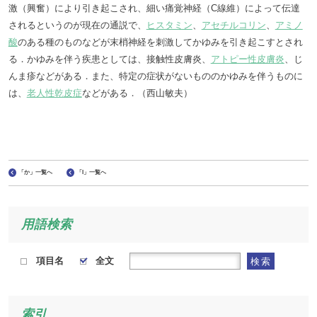
激（興奮）により引き起こされ、細い痛覚神経（C線維）によって伝達
されるというのが現在の通説で、
ヒスタミン
、
アセチルコリン
、
アミノ
酸
のある種のものなどが末梢神経を刺激してかゆみを引き起こすとされ
る．かゆみを伴う疾患としては、接触性皮膚炎、
アトピー性皮膚炎
、じ
んま疹などがある．また、特定の症状がないもののかゆみを伴うものに
は、
老人性乾皮症
などがある．（西山敏夫）
「か」一覧へ
「I」一覧へ
用語検索
項目名
全文
検索
索引