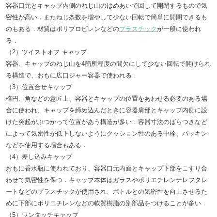
容器口元とキャップ内側のねじ山のはめあいで回して開閉するもので気
密性が高い．またねじ条数を増やして少ない回転で簡単に開閉できるも
のもある．材質はポリプロピレンなどの
プラスチック
が一般に使われ
る．
（2）ツイストオフ キャップ
容器、キャップのねじ山を4箇所程度の間欠にして少ない回転で開けられ
る構造で、おもに広口ジャー容器で使われる．
（3）位置合せキャップ
楕円、角などの意匠上、容器とキャップの位置をあわせる必要のある場
合に使われ、キャップを締め込んだときに容器肩部とキャップ内側に設
けた突起がぶつかって位置があう構造が多い．容器寸法のばらつきなど
によって気密性が低下しないようにクッション性のある中栓、パッキン
などを使用する場合もある．
（4）差し込みキャップ
おもに香水瓶に使われており、容器口元内面とキャップ下部をこすり合
わせて気密性を保つ．キャップ本体はガラスやポリエチレンテレフタレ
ートなどのプラスチックが使用され、ボトルとの気密性を向上させるた
めに下部にポリエチレンなどの軟質樹脂の別部品をつけることが多い．
（5）ワンタッチキャップ