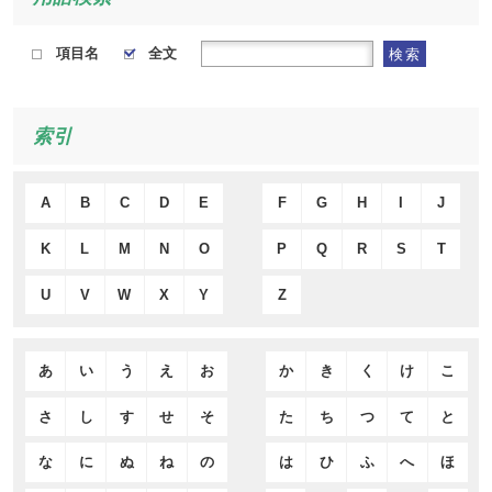
項目名
全文
検索
索引
A
B
C
D
E
F
G
H
I
J
K
L
M
N
O
P
Q
R
S
T
U
V
W
X
Y
Z
あ
い
う
え
お
か
き
く
け
こ
さ
し
す
せ
そ
た
ち
つ
て
と
な
に
ぬ
ね
の
は
ひ
ふ
へ
ほ