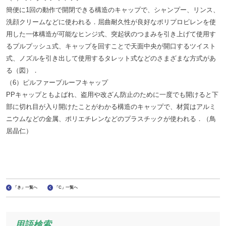
簡便に1回の動作で開閉できる構造のキャップで、シャンプー、リンス、
洗顔クリームなどに使われる．屈曲耐久性が良好なポリプロピレンを使
用した一体構造が可能なヒンジ式、突起状のつまみを引き上げて使用す
るプルプッシュ式、キャップを回すことで天面中央が開口するツイスト
式、ノズルを引き出して使用するタレット式などのさまざまな方式があ
る（図）．
（6）ピルファープルーフキャップ
PPキャップともよばれ、盗用や改ざん防止のために一度でも開けると下
部に切れ目が入り開けたことがわかる構造のキャップで、材質はアルミ
ニウムなどの金属、ポリエチレンなどのプラスチックが使われる．（鳥
居晶仁）
「き」一覧へ
「C」一覧へ
用語検索