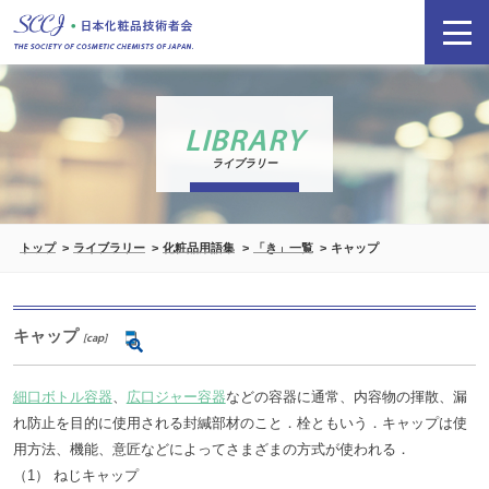
LIBRARY
ライブラリー
トップ
ライブラリー
化粧品用語集
「き」一覧
キャップ
キャップ
[cap]
細口ボトル容器
、
広口ジャー容器
などの容器に通常、内容物の揮散、漏
れ防止を目的に使用される封緘部材のこと．栓ともいう．キャップは使
用方法、機能、意匠などによってさまざまの方式が使われる．
（1） ねじキャップ