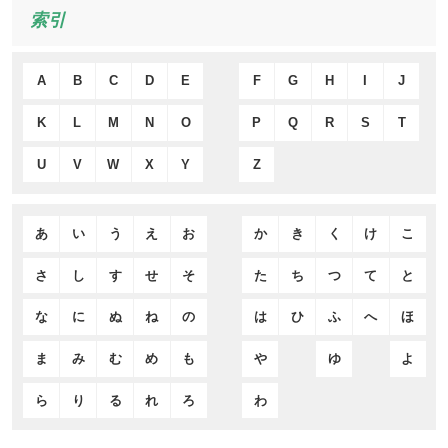
索引
A
B
C
D
E
F
G
H
I
J
K
L
M
N
O
P
Q
R
S
T
U
V
W
X
Y
Z
あ
い
う
え
お
か
き
く
け
こ
さ
し
す
せ
そ
た
ち
つ
て
と
な
に
ぬ
ね
の
は
ひ
ふ
へ
ほ
ま
み
む
め
も
や
ゆ
よ
ら
り
る
れ
ろ
わ