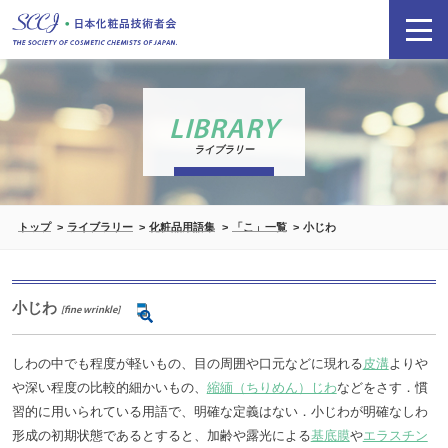
LIBRARY
ライブラリー
トップ
ライブラリー
化粧品用語集
「こ」一覧
小じわ
小じわ
[fine wrinkle]
しわの中でも程度が軽いもの、目の周囲や口元などに現れる
皮溝
よりや
や深い程度の比較的細かいもの、
縮緬（ちりめん）じわ
などをさす．慣
習的に用いられている用語で、明確な定義はない．小じわが明確なしわ
形成の初期状態であるとすると、加齢や露光による
基底膜
や
エラスチン