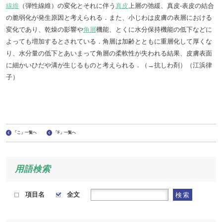
線維
（弾性線維）の変化とそれに伴う
真皮
上層の弛緩、真皮-表皮の結合
の脆弱化が発生原因と考えられる．また、小じわは皮膚の表層における
変化であり、乾燥の影響や
角層
機能、とくに水分保持機能の低下などに
よっても増加するとされている．角層は加齢とともに重層化して厚くな
り、水分量の低下とあいまって角層の柔軟性が失われる結果、皮膚表面
に細かいひだや溝が生じるものと考えられる．（→抗しわ剤）（江浜律
子）
「こ」一覧へ
「F」一覧へ
用語検索
項目名
全文
検索