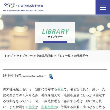
LIBRARY
ライブラリー
トップ
ライブラリー
化粧品用語集
「し」一覧
終毛性毛包
終毛性毛包
[terminal beard hair]
終末性毛包ともいう．頭部に分布する
毛包
で、毛包管は長く、細い．真
皮の奥まで深く入り込み、毛根を包んで、毛髪を皮膚にしっかり固定す
る役割をもっている（図）．終毛性毛包に存在する毛は一般に太く長
い．また付属する
脂腺
は、
脂腺性毛包
に付属する脂腺に比べ小さく数も