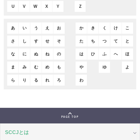
U
V
W
X
Y
Z
あ
い
う
え
お
か
き
く
け
こ
さ
し
す
せ
そ
た
ち
つ
て
と
な
に
ぬ
ね
の
は
ひ
ふ
へ
ほ
ま
み
む
め
も
や
ゆ
よ
ら
り
る
れ
ろ
わ
PAGE TOP
SCCJとは