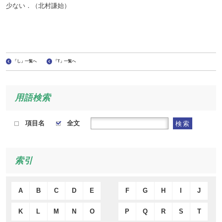
少ない．（北村謙始）
「し」一覧へ
「T」一覧へ
用語検索
項目名
全文
検索
索引
A
B
C
D
E
F
G
H
I
J
K
L
M
N
O
P
Q
R
S
T