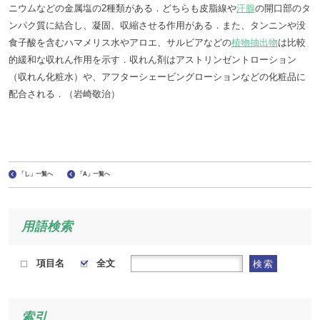
ニウムなどの金属塩の2種類がある．どちらも皮脂線や
汗腺
の開口部のタ
ンパク質に結合し、凝固、収縮させる作用がある．また、タンニンや没
食子酸を含むハマメリス水やアロエ、サルビアなどの
植物抽出物
は比較
的緩和な収れん作用を示す．収れん剤はアストリンゼントローション
（収れん化粧水）や、アフターシェービングローションなどの化粧品に
配合される．（岩崎敬治）
「し」一覧へ
「A」一覧へ
用語検索
項目名
全文
検索
索引