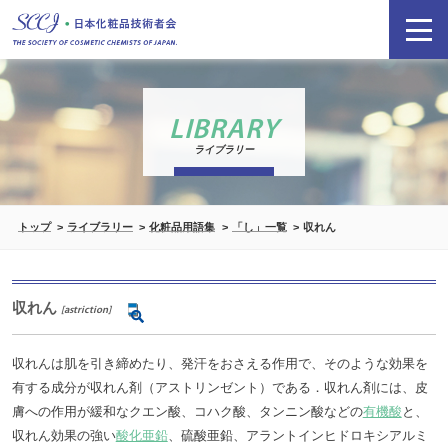
LIBRARY
ライブラリー
トップ
ライブラリー
化粧品用語集
「し」一覧
収れん
収れん
[astriction]
収れんは肌を引き締めたり、発汗をおさえる作用で、そのような効果を
有する成分が収れん剤（アストリンゼント）である．収れん剤には、皮
膚への作用が緩和なクエン酸、コハク酸、タンニン酸などの
有機酸
と、
収れん効果の強い
酸化亜鉛
、硫酸亜鉛、アラントインヒドロキシアルミ