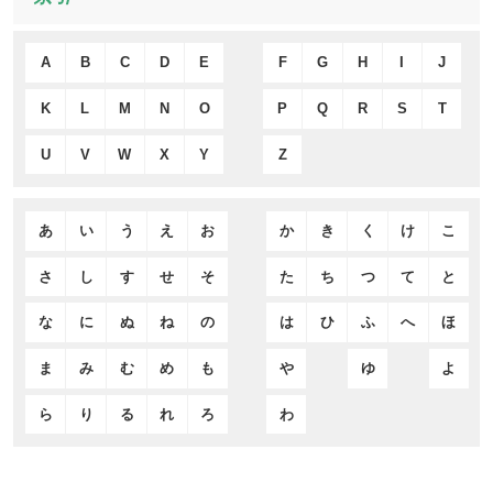
A
B
C
D
E
F
G
H
I
J
K
L
M
N
O
P
Q
R
S
T
U
V
W
X
Y
Z
あ
い
う
え
お
か
き
く
け
こ
さ
し
す
せ
そ
た
ち
つ
て
と
な
に
ぬ
ね
の
は
ひ
ふ
へ
ほ
ま
み
む
め
も
や
ゆ
よ
ら
り
る
れ
ろ
わ