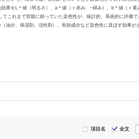
効果をL＊値（明るさ）、a＊値（＋赤み、−緑み）、b＊値（＋黄
うしてこれまで官能に頼っていた染色性が、統計的、系統的に評価で
分（油分、保湿剤、活性剤）、有効成分など染色性に及ぼす効果が
項目名
全文