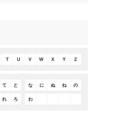
T
U
V
W
X
Y
Z
て
と
な
に
ぬ
ね
の
れ
ろ
わ