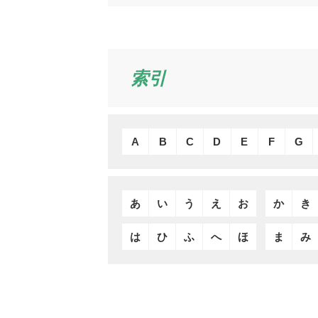
索引
A
B
C
D
E
F
G
あ
い
う
え
お
か
き
は
ひ
ふ
へ
ほ
ま
み