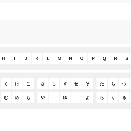
H
I
J
K
L
M
N
O
P
Q
R
S
く
け
こ
さ
し
す
せ
そ
た
ち
つ
む
め
も
や
ゆ
よ
ら
り
る