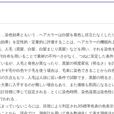
と．染色効果ともいう．ヘアカラーは白髪を着色し目立たなくした
色効果）を定性的・定量的に評価することは、ヘアカラーの機能向
毛、人毛（黒髪、白髪、白髪まじり黒髪）などを用い、それを染色
添付白布を用いることで素材の不均一さがなく、つねに安定した条
ているが、人毛と発色が異なったり、黒髪の明度変化（明るさ）を
色ヤギ毛や白色ヤク毛を使う場合は、毛束に染色できることから白
様の欠点ももつ．人毛は人頭に近い条件で試験でき、黒髪の明るさ
を大量に入手するのが難しい場合もあり、また価格も割高になると
設計目標に準じて設定される．とくに染色時間、染色温度は染色性
度行われる．
まっていないころには、目視により判定されJIS標準色表の色表
ことから、現在では、測色計を用いて色を数値化して表す測色法が