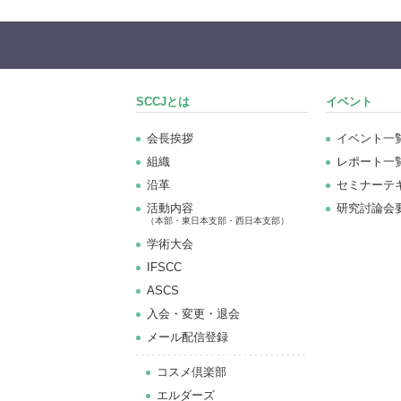
SCCJとは
イベント
会長挨拶
イベント一
組織
レポート一
沿革
セミナーテ
活動内容
研究討論会
（本部・東日本支部・西日本支部）
学術大会
IFSCC
ASCS
⼊会・変更・退会
メール配信登録
コスメ倶楽部
エルダーズ