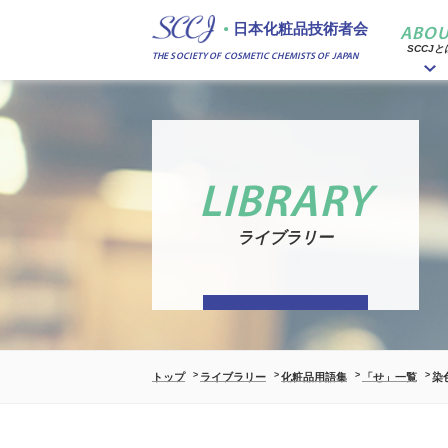
日本化粧品技術者会
ABOU
SCCJと
THE SOCIETY OF COSMETIC CHEMISTS OF JAPAN
LIBRARY
ライブラリー
トップ
ライブラリー
化粧品用語集
「せ」一覧
染