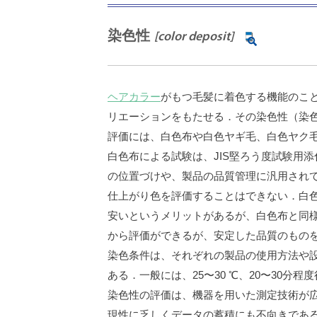
染色性
[color deposit]
ヘアカラー
がもつ毛髪に着色する機能のこ
リエーションをもたせる．その染色性（染
評価には、白色布や白色ヤギ毛、白色ヤク
白色布による試験は、JIS堅ろう度試験用
の位置づけや、製品の品質管理に汎用され
仕上がり色を評価することはできない．白
安いというメリットがあるが、白色布と同
から評価ができるが、安定した品質のもの
染色条件は、それぞれの製品の使用方法や
ある．一般には、25〜30 ℃、20〜30分程
染色性の評価は、機器を用いた測定技術が広
現性に乏しくデータの蓄積にも不向きである