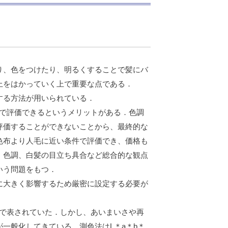
り、色をつけたり、明るくすることで髪にバ
上をはかっていく上で重要な点である．
する方法が用いられている．
件で評価できるというメリットがある．色調
評価することができないことから、最終的な
色布より人毛に近い条件で評価でき、価格も
、色調、白髪の目立ち具合など総合的な観点
いう問題をもつ．
に大きく影響するため厳密に設定する必要が
示で表されていた．しかし、あいまいさや再
一般化してきている．測色法はL＊a＊b＊