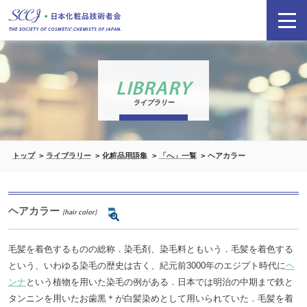
LIBRARY
ライブラリー
トップ
ライブラリー
化粧品用語集
「へ」一覧
ヘアカラー
ヘアカラー
[hair color]
毛髪を着色するものの総称．染毛剤、染毛料ともいう．毛髪を着色する
という、いわゆる染毛の歴史は古く、紀元前3000年のエジプト時代に
ヘ
ンナ
という植物を用いた染毛の例がある．日本では明治の中期まで鉄と
タンニンを用いたお歯黒＊が白髪染めとして用いられていた．毛髪を着