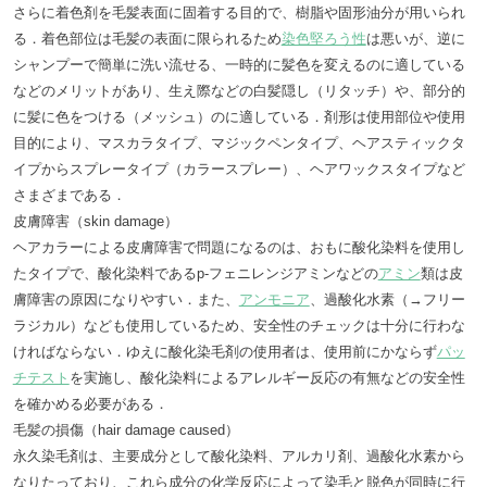
さらに着色剤を毛髪表面に固着する目的で、樹脂や固形油分が用いられ
る．着色部位は毛髪の表面に限られるため
染色堅ろう性
は悪いが、逆に
シャンプーで簡単に洗い流せる、一時的に髪色を変えるのに適している
などのメリットがあり、生え際などの白髪隠し（リタッチ）や、部分的
に髪に色をつける（メッシュ）のに適している．剤形は使用部位や使用
目的により、マスカラタイプ、マジックペンタイプ、ヘアスティックタ
イプからスプレータイプ（カラースプレー）、ヘアワックスタイプなど
さまざまである．
皮膚障害（skin damage）
ヘアカラーによる皮膚障害で問題になるのは、おもに酸化染料を使用し
たタイプで、酸化染料であるp-フェニレンジアミンなどの
アミン
類は皮
膚障害の原因になりやすい．また、
アンモニア
、過酸化水素（→フリー
ラジカル）なども使用しているため、安全性のチェックは十分に行わな
ければならない．ゆえに酸化染毛剤の使用者は、使用前にかならず
パッ
チテスト
を実施し、酸化染料によるアレルギー反応の有無などの安全性
を確かめる必要がある．
毛髪の損傷（hair damage caused）
永久染毛剤は、主要成分として酸化染料、アルカリ剤、過酸化水素から
なりたっており、これら成分の化学反応によって染毛と脱色が同時に行