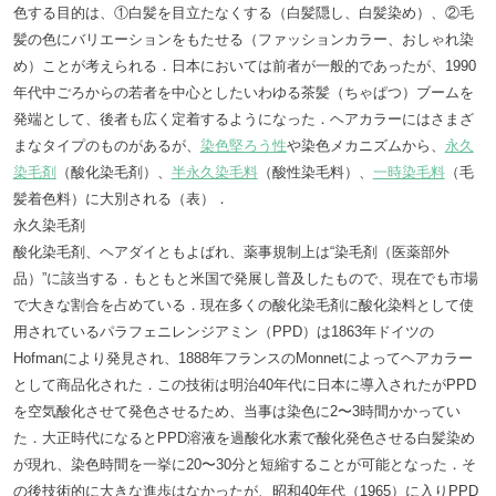
色する目的は、①白髪を目立たなくする（白髪隠し、白髪染め）、②毛
髪の色にバリエーションをもたせる（ファッションカラー、おしゃれ染
め）ことが考えられる．日本においては前者が一般的であったが、1990
年代中ごろからの若者を中心としたいわゆる茶髪（ちゃぱつ）ブームを
発端として、後者も広く定着するようになった．ヘアカラーにはさまざ
まなタイプのものがあるが、
染色堅ろう性
や染色メカニズムから、
永久
染毛剤
（酸化染毛剤）、
半永久染毛料
（酸性染毛料）、
一時染毛料
（毛
髪着色料）に大別される（表）．
永久染毛剤
酸化染毛剤、ヘアダイともよばれ、薬事規制上は“染毛剤（医薬部外
品）”に該当する．もともと米国で発展し普及したもので、現在でも市場
で大きな割合を占めている．現在多くの酸化染毛剤に酸化染料として使
用されているパラフェニレンジアミン（PPD）は1863年ドイツの
Hofmanにより発見され、1888年フランスのMonnetによってヘアカラー
として商品化された．この技術は明治40年代に日本に導入されたがPPD
を空気酸化させて発色させるため、当事は染色に2〜3時間かかってい
た．大正時代になるとPPD溶液を過酸化水素で酸化発色させる白髪染め
が現れ、染色時間を一挙に20〜30分と短縮することが可能となった．そ
の後技術的に大きな進歩はなかったが、昭和40年代（1965）に入りPPD