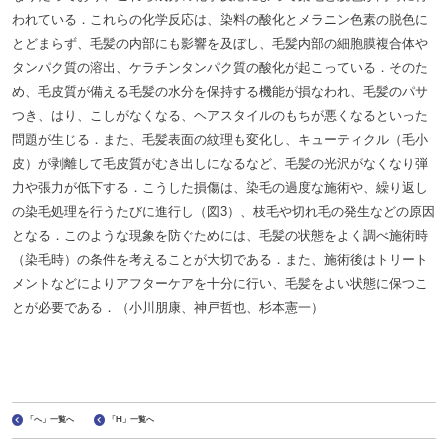
われている．これらの化学反応は、染料の酸化とメラニン色素の脱色に
とどまらず、毛髪の内部にも影響を及ぼし、毛髪内部の細胞膜複合体や
タンパク質の溶出、ケラチンタンパク質の酸化が起こっている．そのた
め、毛皮質が備える毛髪の水分を保持する機能が損なわれ、毛髪のパサ
つき、はり、こしがなくなる、ヘアスタイルのもちが悪くなるといった
問題が生じる．また、毛髪表面の紋理も変化し、キューティクル（毛小
皮）が剥離して毛皮質がむき出しになるなど、毛髪の光沢がなくなり弾
力や張力が低下する．こうした損傷は、染毛の過度な施術や、繰り返し
の染毛処理を行うたびに進行し（図3）、枝毛や切れ毛の発生などの原因
となる．このような現象を防ぐためには、毛髪の状態をよく調べ施術時
（染毛時）の条件を考えることが大切である．また、施術後はトリート
メントなどによりアフターケアを十分に行い、毛髪をよい状態に保つこ
とが必要である．（小川朋康、神戸哲也、杉本憲一）
「へ」一覧へ
「H」一覧へ