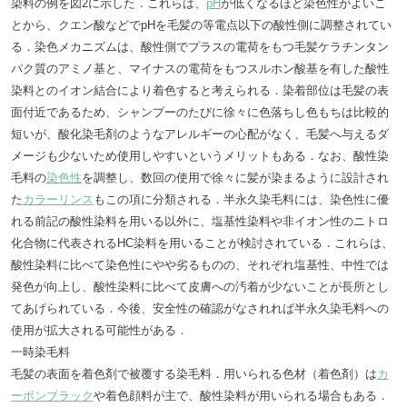
染料の例を図2に示した．これらは、
pH
が低くなるほど染色性がよいこ
とから、クエン酸などでpHを毛髪の等電点以下の酸性側に調整されてい
る．染色メカニズムは、酸性側でプラスの電荷をもつ毛髪ケラチンタン
パク質のアミノ基と、マイナスの電荷をもつスルホン酸基を有した酸性
染料とのイオン結合により着色すると考えられる．染着部位は毛髪の表
面付近であるため、シャンプーのたびに徐々に色落ちし色もちは比較的
短いが、酸化染毛剤のようなアレルギーの心配がなく、毛髪へ与えるダ
メージも少ないため使用しやすいというメリットもある．なお、酸性染
毛料の
染色性
を調整し、数回の使用で徐々に髪が染まるように設計され
た
カラーリンス
もこの項に分類される．半永久染毛料には、染色性に優
れる前記の酸性染料を用いる以外に、塩基性染料や非イオン性のニトロ
化合物に代表されるHC染料を用いることが検討されている．これらは、
酸性染料に比べて染色性にやや劣るものの、それぞれ塩基性、中性では
発色が向上し、酸性染料に比べて皮膚への汚着が少ないことが長所とし
てあげられている．今後、安全性の確認がなされれば半永久染毛料への
使用が拡大される可能性がある．
一時染毛料
毛髪の表面を着色剤で被覆する染毛料．用いられる色材（着色剤）は
カ
ーボンブラック
や着色顔料が主で、酸性染料が用いられる場合もある．