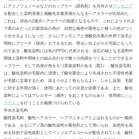
にアミノフェノールなどのカップラー（調色剤）を共存させ
アンモニア
を配合した染料溶液と過酸化水素溶液からなるヘアカラーが出始めた．
これは、現在の2液式ヘアカラーの基礎となるもので、これによりそれま
で黒のみだった白髪染めの色が、自然な褐色や栗色など種々の色がつく
り出せるようになった．さらにアンモニアと過酸化水素の作用で染毛と
同時にブリーチ（脱色）もできるため、明るい仕上がりが可能となった
のである．酸化染料には先のPPDに代表される、反応の核となる染料中
間体と染料中間体との組み合わせで種々の色調をつくることができるカ
ップラー、そして自身が色をもつ直接染料がある（図1）．酸化染毛剤
は、酸化染料が毛髪内に浸透して酸化重合により生成された不溶性色素
が毛髪に定着するため、染まりがよく色もちもよい．しかし反面、毛髪
に対する作用が強く、使用にあたっての注意が必要である．また、酸化
染料によってはアレルギー（感作）を起こすものもあり、使用前に
パッ
チテスト
を行うことが義務づけられている．
半永久染毛料
酸性染毛料、酸性ヘアカラー、ヘアマニキュアとよばれるものが一般的
である．おもにアゾ系の酸性染料が着色剤として用いられ、染色性を高
める目的で染色助剤としてベンジルアルコールが配合されている．酸性