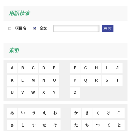
用語検索
項目名
全文
検索
索引
A
B
C
D
E
F
G
H
I
J
K
L
M
N
O
P
Q
R
S
T
U
V
W
X
Y
Z
あ
い
う
え
お
か
き
く
け
こ
さ
し
す
せ
そ
た
ち
つ
て
と