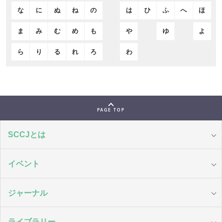
な
に
ぬ
ね
の
は
ひ
ふ
へ
ほ
ま
み
む
め
も
や
ゆ
よ
ら
り
る
れ
ろ
わ
PAGE TOP
SCCJとは
イベント
ジャーナル
ライブラリー