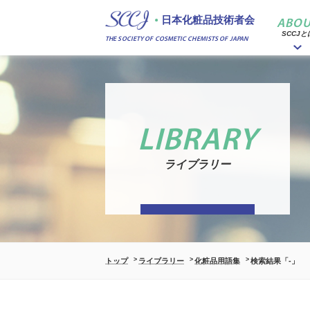
日本化粧品技術者会
ABOU
SCCJと
THE SOCIETY OF COSMETIC CHEMISTS OF JAPAN
LIBRARY
ライブラリー
トップ
ライブラリー
化粧品用語集
検索結果「-」