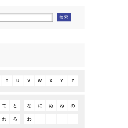
検索
T
U
V
W
X
Y
Z
て
と
な
に
ぬ
ね
の
れ
ろ
わ