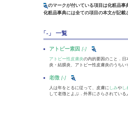
のマークが付いている項目は化粧品事
化粧品事典には全ての項目の本文が記載
「-」 一覧
アトピー素因
[-]
アトピー性皮膚炎
の内的要因のこと．日
炎・結膜炎、アトピー性皮膚炎のうちいず
老徴
[-]
人は年をとるに従って、皮膚に
しみ
や
し
して老徴とよぶ．外界にさらされている