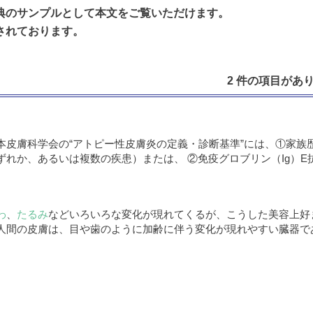
典のサンプルとして本文をご覧いただけます。
されております。
2 件の項目がありま
本皮膚科学会の“アトピー性皮膚炎の定義・診断基準”には、①家族
れか、あるいは複数の疾患）または、 ②免疫グロブリン（Ig）
わ
、
たるみ
などいろいろな変化が現れてくるが、こうした美容上好
人間の皮膚は、目や歯のように加齢に伴う変化が現れやすい臓器で