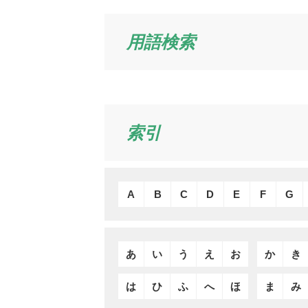
用語検索
索引
A
B
C
D
E
F
G
あ
い
う
え
お
か
き
は
ひ
ふ
へ
ほ
ま
み