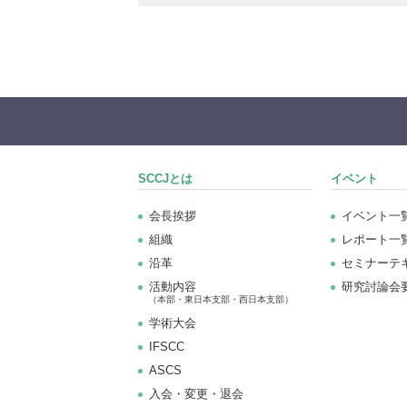
SCCJとは
イベント
会長挨拶
イベント一
組織
レポート一
沿革
セミナーテ
活動内容
研究討論会
（本部・東日本支部・西日本支部）
学術大会
IFSCC
ASCS
⼊会・変更・退会