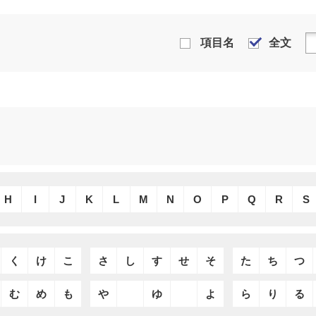
項目名
全文
H
I
J
K
L
M
N
O
P
Q
R
S
く
け
こ
さ
し
す
せ
そ
た
ち
つ
む
め
も
や
ゆ
よ
ら
り
る