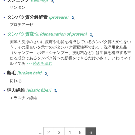
[tanning]
サンタン
タンパク質分解酵素
[protease]
プロテアーゼ
タンパク質変性
[denaturation of protein]
実際の洗浄のさいに皮膚や毛髪を構成しているタンパク質の変性をい
う．その度合いを示すのがタンパク質変性率である．洗浄用化粧品
（シャンプー、ボディシャンプー、洗顔料など）は生体を構成する主
たる成分であるタンパク質への影響をできるだけ小さく、いわばマイ
ルドであ
･･･
続きを読む
断毛
[broken hair]
切れ毛
弾力線維
[elastic fiber]
エラスチン線維
...
2
3
4
5
6