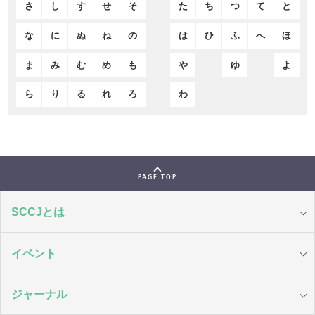
さ
し
す
せ
そ
た
ち
つ
て
と
な
に
ぬ
ね
の
は
ひ
ふ
へ
ほ
ま
み
む
め
も
や
ゆ
よ
ら
り
る
れ
ろ
わ
PAGE TOP
SCCJとは
イベント
ジャーナル