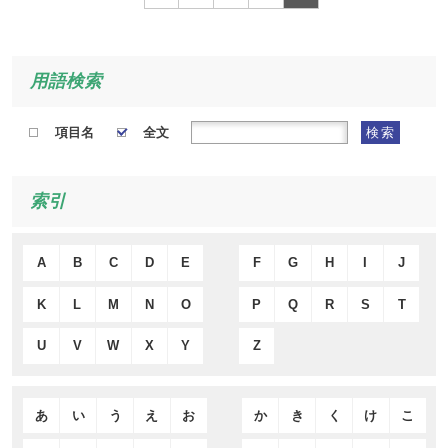
用語検索
項目名
全文
検索
索引
A
B
C
D
E
F
G
H
I
J
K
L
M
N
O
P
Q
R
S
T
U
V
W
X
Y
Z
あ
い
う
え
お
か
き
く
け
こ