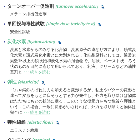
ターンオーバー促進剤
[turnover accelerator]
メラニン排出促進剤
単回投与毒性試験
[single dose toxicity test]
安全性試験
炭化水素
[hydrocarbon]
炭素と水素からのみなる化合物．炭素原子の連なり方により、鎖式炭
化水素と環式炭化水素とに大別される．化粧品原料としては、通常炭
素数15以上の鎖状飽和炭化水素の混合物で、油状、ペースト状、ろう
状のものが目的に応じて用いられており、乳液、クリームなどの油性
基剤と
･･･
続きを読む
弾性
[elasticity]
ゴムや鋼鉄のばねに力を加えると変形するが、粘土やバターの変形と
違って変形をもとに戻そうとする力が発生し、外力を取り除けば物体
はただちにもとの状態に戻る．このような復元力をもつ性質を弾性と
いう．この場合、一般に変形が小さければ、外力を取り除くと物体は
完全に
･･･
続きを読む
弾性線維
[elastic fiber]
エラスチン線維
タンニング