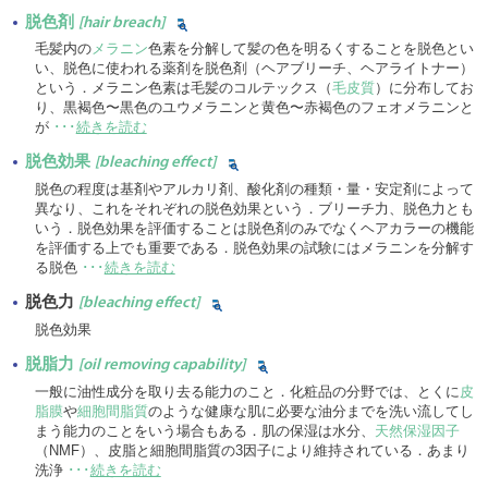
脱色剤
[hair breach]
毛髪内の
メラニン
色素を分解して髪の色を明るくすることを脱色とい
い、脱色に使われる薬剤を脱色剤（ヘアブリーチ、ヘアライトナー）
という．メラニン色素は毛髪のコルテックス（
毛皮質
）に分布してお
り、黒褐色〜黒色のユウメラニンと黄色〜赤褐色のフェオメラニンと
が
･･･
続きを読む
脱色効果
[bleaching effect]
脱色の程度は基剤やアルカリ剤、酸化剤の種類・量・安定剤によって
異なり、これをそれぞれの脱色効果という．ブリーチ力、脱色力とも
いう．脱色効果を評価することは脱色剤のみでなくヘアカラーの機能
を評価する上でも重要である．脱色効果の試験にはメラニンを分解す
る脱色
･･･
続きを読む
脱色力
[bleaching effect]
脱色効果
脱脂力
[oil removing capability]
一般に油性成分を取り去る能力のこと．化粧品の分野では、とくに
皮
脂膜
や
細胞間脂質
のような健康な肌に必要な油分までを洗い流してし
まう能力のことをいう場合もある．肌の保湿は水分、
天然保湿因子
（NMF）、皮脂と細胞間脂質の3因子により維持されている．あまり
洗浄
･･･
続きを読む