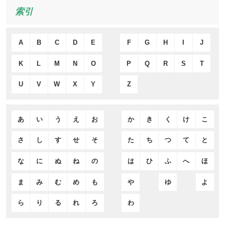
索引
A
B
C
D
E
F
G
H
I
J
K
L
M
N
O
P
Q
R
S
T
U
V
W
X
Y
Z
あ
い
う
え
お
か
き
く
け
こ
さ
し
す
せ
そ
た
ち
つ
て
と
な
に
ぬ
ね
の
は
ひ
ふ
へ
ほ
ま
み
む
め
も
や
ゆ
よ
ら
り
る
れ
ろ
わ