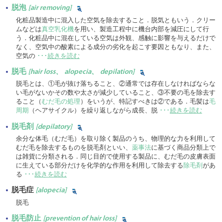
脱泡
[air removing]
化粧品製造中に混入した空気を除去すること．脱気ともいう．クリー
ムなどは
真空乳化機
を用い、製造工程中に機台内部を減圧にして行
う．化粧品中に混在している空気は外観、感触に影響を与えるだけで
なく、空気中の酸素による成分の劣化を起こす要因ともなり、また、
空気の
･･･
続きを読む
脱毛
[hair loss、 alopecia、 depilation]
脱毛とは、①毛が抜け落ちること、②通常では存在しなければならな
い毛がないかその数や太さが減少していること、③不要の毛を除去す
ること（
むだ毛の処理
）をいうが、特記すべきは②である．毛髪は
毛
周期
（ヘアサイクル）を繰り返しながら成長、脱
･･･
続きを読む
脱毛剤
[depilatory]
余分な体毛（むだ毛）を取り除く製品のうち、物理的な力を利用して
むだ毛を除去するものを脱毛剤といい、
薬事法
に基づく商品分類上で
は雑貨に分類される．同じ目的で使用する製品に、むだ毛の皮膚表面
に生えている部分だけを化学的な作用を利用して除去する
除毛剤
があ
る
･･･
続きを読む
脱毛症
[alopecia]
脱毛
脱毛防止
[prevention of hair loss]