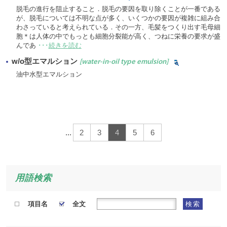
脱毛の進行を阻止すること．脱毛の要因を取り除くことが一番である
が、脱毛については不明な点が多く、いくつかの要因が複雑に組み合
わさっていると考えられている．その一方、毛髪をつくり出す毛母細
胞＊は人体の中でもっとも細胞分裂能が高く、つねに栄養の要求が盛
んであ
･･･
続きを読む
w/o型エマルション
[water-in-oil type emulsion]
油中水型エマルション
...
2
3
4
5
6
用語検索
項目名
全文
検索