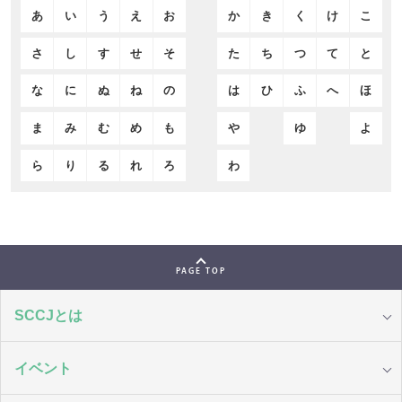
あ
い
う
え
お
か
き
く
け
こ
さ
し
す
せ
そ
た
ち
つ
て
と
な
に
ぬ
ね
の
は
ひ
ふ
へ
ほ
ま
み
む
め
も
や
ゆ
よ
ら
り
る
れ
ろ
わ
PAGE TOP
SCCJとは
イベント