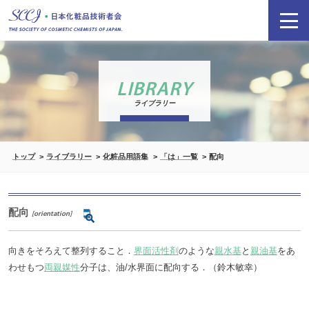
LIBRARY
ライブラリー
トップ
ライブラリー
化粧品用語集
「は」一覧
配向
配向
[orientation]
向きをそろえて整列すること．
界面活性剤
のような
親水基
と
親油基
をあ
わせもつ
両親媒性
分子は、油/水界面に配向する．（鈴木敏幸）