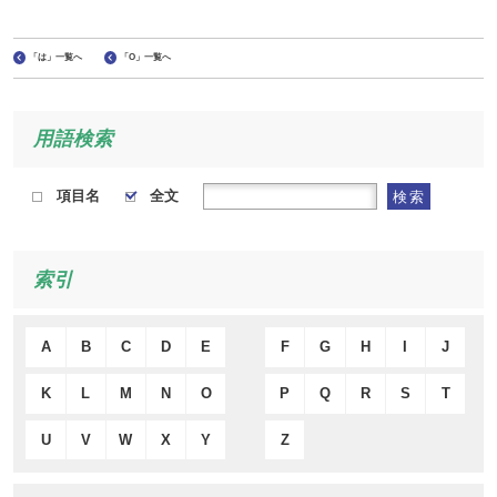
「は」一覧へ
「O」一覧へ
用語検索
項目名
全文
検索
索引
A
B
C
D
E
F
G
H
I
J
K
L
M
N
O
P
Q
R
S
T
U
V
W
X
Y
Z