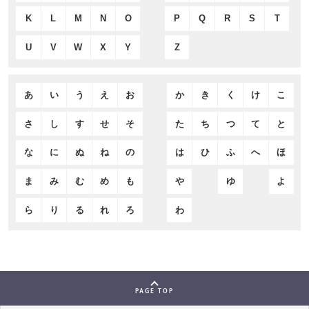
K
L
M
N
O
P
Q
R
S
T
U
V
W
X
Y
Z
あ
い
う
え
お
か
き
く
け
こ
さ
し
す
せ
そ
た
ち
つ
て
と
な
に
ぬ
ね
の
は
ひ
ふ
へ
ほ
ま
み
む
め
も
や
ゆ
よ
ら
り
る
れ
ろ
わ
PAGE TOP