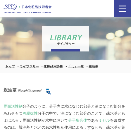
LIBRARY
ライブラリー
トップ
ライブラリー
化粧品用語集
「し」一覧
親油基
親油基
[lipophilic group]
界面活性剤
分子のように、分子内に水になじむ部分と油になじむ部分を
あわせもつ
両親媒性
分子の中で、油になじむ部分のことで、疎水基とも
よばれる．界面活性剤が水中において
分子集合体
である
ミセル
を形成す
るのは、親油基と水との疎水性相互作用による．すなわち、疎水基が集