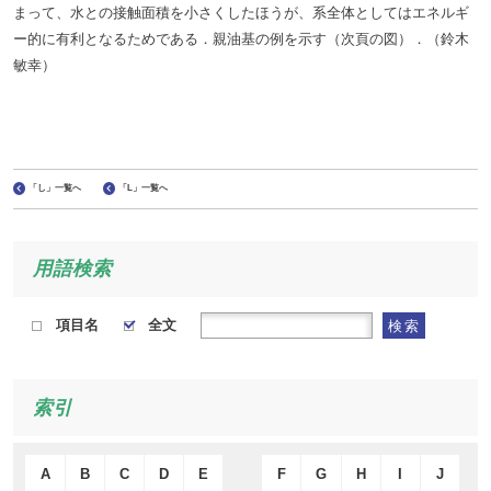
まって、水との接触面積を小さくしたほうが、系全体としてはエネルギ
ー的に有利となるためである．親油基の例を示す（次頁の図）．（鈴木
敏幸）
「し」一覧へ
「L」一覧へ
用語検索
項目名
全文
検索
索引
A
B
C
D
E
F
G
H
I
J