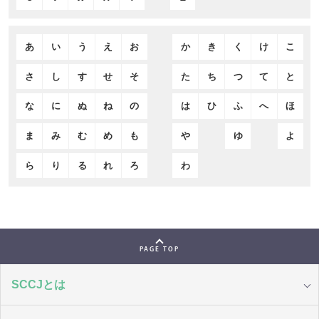
あ
い
う
え
お
か
き
く
け
こ
さ
し
す
せ
そ
た
ち
つ
て
と
な
に
ぬ
ね
の
は
ひ
ふ
へ
ほ
ま
み
む
め
も
や
ゆ
よ
ら
り
る
れ
ろ
わ
PAGE TOP
SCCJとは