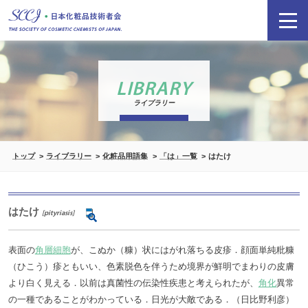
LIBRARY
ライブラリー
トップ
ライブラリー
化粧品用語集
「は」一覧
はたけ
はたけ
[pityriasis]
表面の
角層細胞
が、こぬか（糠）状にはがれ落ちる皮疹．顔面単純粃糠
（ひこう）疹ともいい、色素脱色を伴うため境界が鮮明でまわりの皮膚
より白く見える．以前は真菌性の伝染性疾患と考えられたが、
角化
異常
の一種であることがわかっている．日光が大敵である．（日比野利彦）