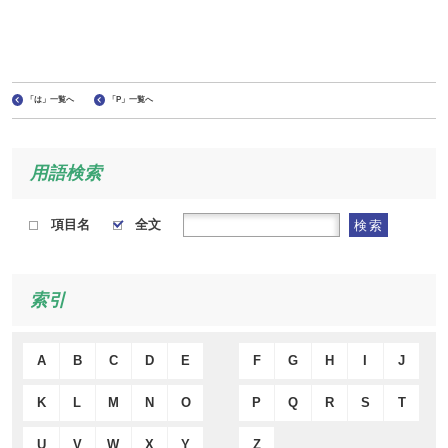
「は」一覧へ
「P」一覧へ
用語検索
項目名
全文
検索
索引
A
B
C
D
E
F
G
H
I
J
K
L
M
N
O
P
Q
R
S
T
U
V
W
X
Y
Z