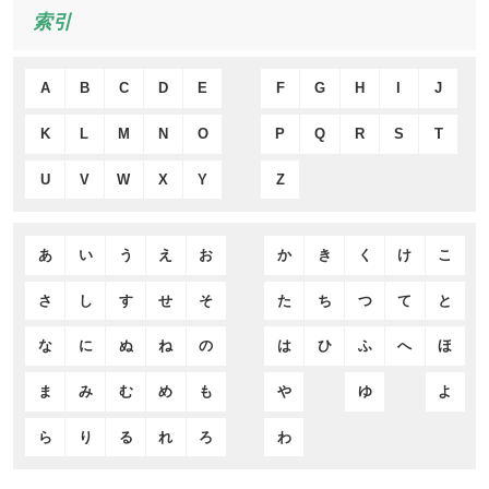
索引
A
B
C
D
E
F
G
H
I
J
K
L
M
N
O
P
Q
R
S
T
U
V
W
X
Y
Z
あ
い
う
え
お
か
き
く
け
こ
さ
し
す
せ
そ
た
ち
つ
て
と
な
に
ぬ
ね
の
は
ひ
ふ
へ
ほ
ま
み
む
め
も
や
ゆ
よ
ら
り
る
れ
ろ
わ