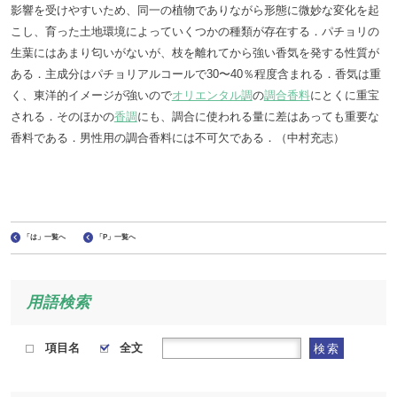
影響を受けやすいため、同一の植物でありながら形態に微妙な変化を起
こし、育った土地環境によっていくつかの種類が存在する．パチョリの
生葉にはあまり匂いがないが、枝を離れてから強い香気を発する性質が
ある．主成分はパチョリアルコールで30〜40％程度含まれる．香気は重
く、東洋的イメージが強いので
オリエンタル調
の
調合香料
にとくに重宝
される．そのほかの
香調
にも、調合に使われる量に差はあっても重要な
香料である．男性用の調合香料には不可欠である．（中村充志）
「は」一覧へ
「P」一覧へ
用語検索
項目名
全文
検索