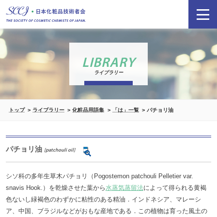
LIBRARY
ライブラリー
トップ
ライブラリー
化粧品用語集
「は」一覧
パチョリ油
パチョリ油
[patchouli oil]
シソ科の多年生草木パチョリ（Pogostemon patchouli Pelletier var.
snavis Hook.）を乾燥させた葉から
水蒸気蒸留法
によって得られる黄褐
色ないし緑褐色のわずかに粘性のある精油．インドネシア、マレーシ
ア、中国、ブラジルなどがおもな産地である．この植物は育った風土の