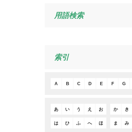
用語検索
索引
A
B
C
D
E
F
G
あ
い
う
え
お
か
き
は
ひ
ふ
へ
ほ
ま
み