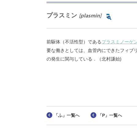
プラスミン
[plasmin]
前駆体（不活性型）である
プラスミノーゲ
要な働きとしては、血管内にできたフィブ
の発生に関与している．（北村謙始)
「ふ」一覧へ
「P」一覧へ