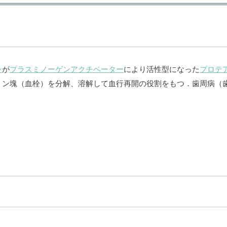
ン
が
プラスミノーゲンアクチベーター
により活性型になった
プロテ
リン塊（血栓）を分解、溶解して血行再開の役割をもつ．歯周病（