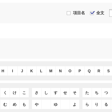
項目名
全文
H
I
J
K
L
M
N
O
P
Q
R
S
く
け
こ
さ
し
す
せ
そ
た
ち
つ
む
め
も
や
ゆ
よ
ら
り
る