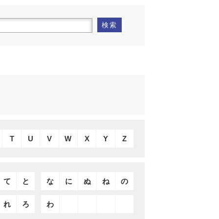
検索
T
U
V
W
X
Y
Z
て
と
な
に
ぬ
ね
の
れ
ろ
わ