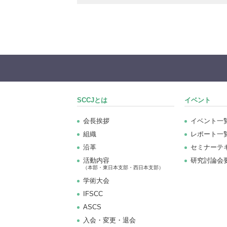
SCCJとは
イベント
会長挨拶
イベント一
組織
レポート一
沿革
セミナーテ
活動内容
研究討論会
（本部・東日本支部・西日本支部）
学術大会
IFSCC
ASCS
⼊会・変更・退会