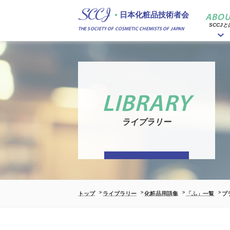
日本化粧品技術者会
ABOU
SCCJと
THE SOCIETY OF COSMETIC CHEMISTS OF JAPAN
LIBRARY
ライブラリー
トップ
ライブラリー
化粧品用語集
「ふ」一覧
プ