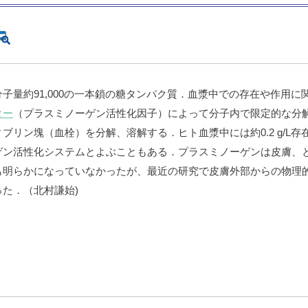
子量約91,000の一本鎖の糖タンパク質．血漿中での存在や作用
ター
（プラスミノーゲン活性化因子）によって分子内で限定的な分
ブリン塊（血栓）を分解、溶解する．ヒト血漿中には約0.2 g/L
ゲン活性化システムとよぶこともある．プラスミノーゲンは皮膚、
も明らかになっていなかったが、最近の研究で皮膚外部からの物理
た．（北村謙始)