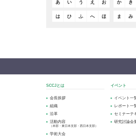
あ
い
う
え
お
か
き
は
ひ
ふ
へ
ほ
ま
み
SCCJとは
イベント
会長挨拶
イベント一
組織
レポート一
沿革
セミナーテ
活動内容
研究討論会
（本部・東日本支部・西日本支部）
学術大会