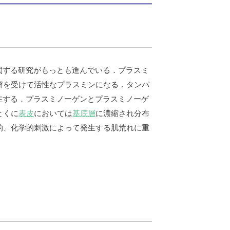
に関する研究がもっとも進んでいる．プラスミ
解を受けて活性なプラスミンになる．タンパ
存在する．プラスミノーゲンとプラスミノーゲ
とくに
表皮
においては
基底層
に濃縮され分布
的、化学的刺激によって発生する肌荒れに重