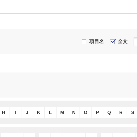
項目名
全文
H
I
J
K
L
M
N
O
P
Q
R
S