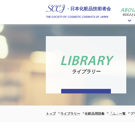
日本化粧品技術者会
ABOU
SCCJと
THE SOCIETY OF COSMETIC CHEMISTS OF JAPAN
LIBRARY
ライブラリー
トップ
ライブラリー
化粧品用語集
「ふ」一覧
プ