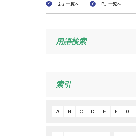
「ふ」一覧へ
「P」一覧へ
用語検索
索引
A
B
C
D
E
F
G