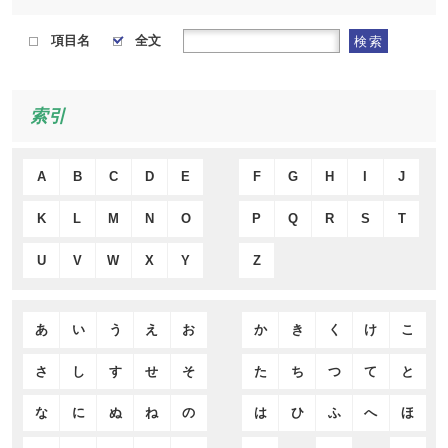
項目名
全文
検索
索引
A
B
C
D
E
F
G
H
I
J
K
L
M
N
O
P
Q
R
S
T
U
V
W
X
Y
Z
あ
い
う
え
お
か
き
く
け
こ
さ
し
す
せ
そ
た
ち
つ
て
と
な
に
ぬ
ね
の
は
ひ
ふ
へ
ほ