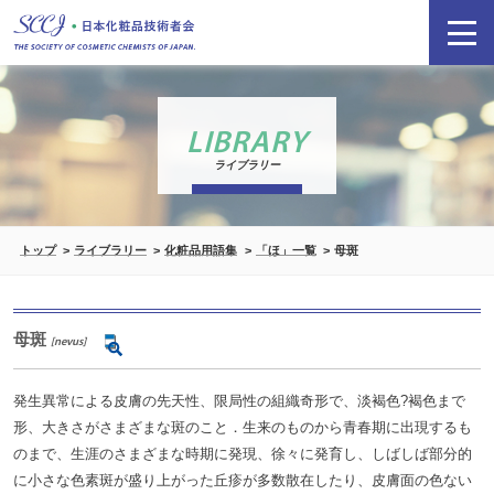
LIBRARY
ライブラリー
トップ
ライブラリー
化粧品用語集
「ほ」一覧
母斑
母斑
[nevus]
発生異常による皮膚の先天性、限局性の組織奇形で、淡褐色?褐色まで
形、大きさがさまざまな斑のこと．生来のものから青春期に出現するも
のまで、生涯のさまざまな時期に発現、徐々に発育し、しばしば部分的
に小さな色素斑が盛り上がった丘疹が多数散在したり、皮膚面の色ない