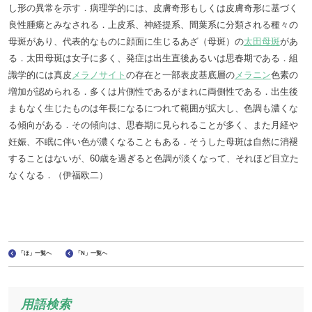
し形の異常を示す．病理学的には、皮膚奇形もしくは皮膚奇形に基づく
良性腫瘍とみなされる．上皮系、神経提系、間葉系に分類される種々の
母斑があり、代表的なものに顔面に生じるあざ（母斑）の
太田母斑
があ
る．太田母斑は女子に多く、発症は出生直後あるいは思春期である．組
識学的には真皮
メラノサイト
の存在と一部表皮基底層の
メラニン
色素の
増加が認められる．多くは片側性であるがまれに両側性である．出生後
まもなく生じたものは年長になるにつれて範囲が拡大し、色調も濃くな
る傾向がある．その傾向は、思春期に見られることが多く、また月経や
妊娠、不眠に伴い色が濃くなることもある．そうした母斑は自然に消褪
することはないが、60歳を過ぎると色調が淡くなって、それほど目立た
なくなる．（伊福欧二）
「ほ」一覧へ
「N」一覧へ
用語検索