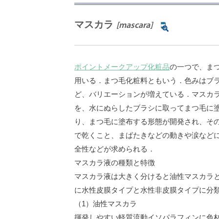
マスカラ
[mascara]
ポイントメークアップ化粧品
の一つで、ま
用いる．まつ毛化粧料ともいう．色みはブ
ど、バリエーションが増えている．マスカ
を、水にぬらしたブラシに取ってまつ毛に
り、まつ毛に塗布する形態が開発され、そ
で乾くこと、まばたきなどの動きや涙など
全性などが求められる．
マスカラ液の種類と特徴
マスカラ液は大きく分けると油性マスカラ
に水性皮膜タイプと水性非皮膜タイプに分
（1）油性マスカラ
揮発しやすい軽質流動イソパラフィンに色