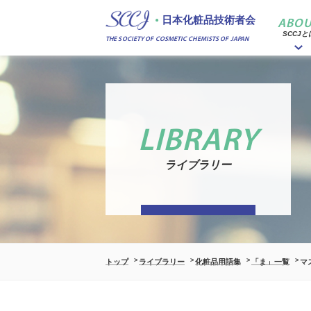
日本化粧品技術者会
ABOU
SCCJと
THE SOCIETY OF COSMETIC CHEMISTS OF JAPAN
LIBRARY
ライブラリー
トップ
ライブラリー
化粧品用語集
「ま」一覧
マ