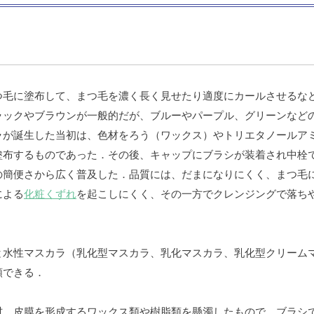
つ毛に塗布して、まつ毛を濃く長く見せたり適度にカールさせるな
ラックやブラウンが一般的だが、ブルーやパープル、グリーンなど
ラが誕生した当初は、色材をろう（ワックス）やトリエタノールア
塗布するものであった．その後、キャップにブラシが装着され中栓
の簡便さから広く普及した．品質には、だまになりにくく、まつ毛
による
化粧くずれ
を起こしにくく、その一方でクレンジングで落ち
と水性マスカラ（乳化型マスカラ、乳化マスカラ、乳化型クリーム
類できる．
材、皮膜を形成するワックス類や樹脂類を懸濁したもので、ブラシ