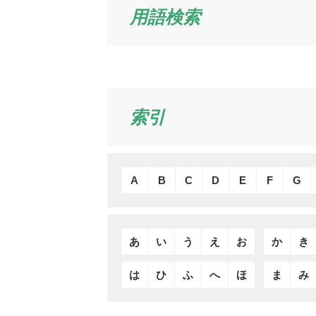
用語検索
索引
A
B
C
D
E
F
G
あ
い
う
え
お
か
き
は
ひ
ふ
へ
ほ
ま
み