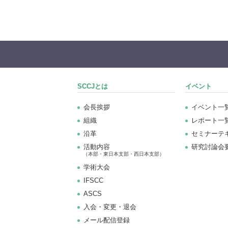
SCCJとは
イベント
会長挨拶
イベント一
組織
レポート一
沿革
セミナーテ
活動内容
研究討論会
（本部・東日本支部・西日本支部）
学術大会
IFSCC
ASCS
⼊会・変更・退会
メール配信登録