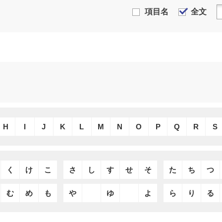
項目名
全文
H
I
J
K
L
M
N
O
P
Q
R
S
く
け
こ
さ
し
す
せ
そ
た
ち
つ
む
め
も
や
ゆ
よ
ら
り
る