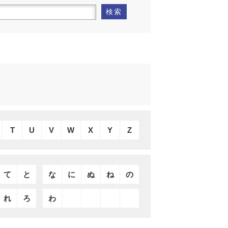
検索
T
U
V
W
X
Y
Z
て
と
な
に
ぬ
ね
の
れ
ろ
わ