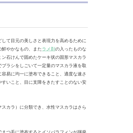
どして目元の美しさと表現力を高めるために
の鮮やかなもの、また
ラメ剤
の入ったものな
ミン石けんで固めたケーキ状の固形マスカラ
でブラシをしごいて一定量のマスカラ液を取
に容易に均一に塗布できること、適度な速さ
やすいこと、目に支障をきたすことのない安
マスカラ）に分類でき、水性マスカラはさら
でまつ毛に塗布するとイソパラフィンが揮発