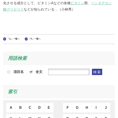
化させる成分として、ビタミンAなどの各種
ビタミン
類、
ペンタデカン
酸グリセリド
などが知られている．（小林秀）
「も」一覧へ
「H」一覧へ
用語検索
項目名
全文
検索
索引
A
B
C
D
E
F
G
H
I
J