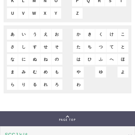
K
L
M
N
O
P
Q
R
S
T
U
V
W
X
Y
Z
あ
い
う
え
お
か
き
く
け
こ
さ
し
す
せ
そ
た
ち
つ
て
と
な
に
ぬ
ね
の
は
ひ
ふ
へ
ほ
ま
み
む
め
も
や
ゆ
よ
ら
り
る
れ
ろ
わ
PAGE TOP
SCCJとは