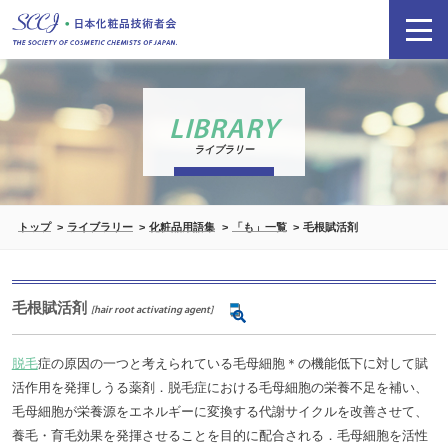
LIBRARY
ライブラリー
トップ
ライブラリー
化粧品用語集
「も」一覧
毛根賦活剤
毛根賦活剤
[hair root activating agent]
脱毛
症の原因の一つと考えられている毛母細胞＊の機能低下に対して賦
活作用を発揮しうる薬剤．脱毛症における毛母細胞の栄養不足を補い、
毛母細胞が栄養源をエネルギーに変換する代謝サイクルを改善させて、
養毛・育毛効果を発揮させることを目的に配合される．毛母細胞を活性