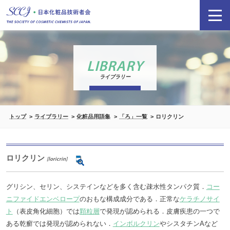
LIBRARY
ライブラリー
トップ
ライブラリー
化粧品用語集
「ろ」一覧
ロリクリン
ロリクリン
[loricrin]
グリシン、セリン、システインなどを多く含む疎水性タンパク質．
コー
ニファイドエンベロープ
のおもな構成成分である．正常な
ケラチノサイ
ト
（表皮角化細胞）では
顆粒層
で発現が認められる．皮膚疾患の一つで
ある乾癬では発現が認められない．
インボルクリン
やシスタチンAなど