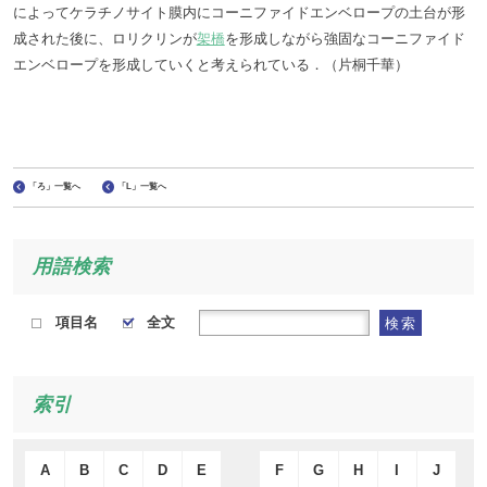
によってケラチノサイト膜内にコーニファイドエンベロープの土台が形
成された後に、ロリクリンが
架橋
を形成しながら強固なコーニファイド
エンベロープを形成していくと考えられている．（片桐千華）
「ろ」一覧へ
「L」一覧へ
用語検索
項目名
全文
検索
索引
A
B
C
D
E
F
G
H
I
J