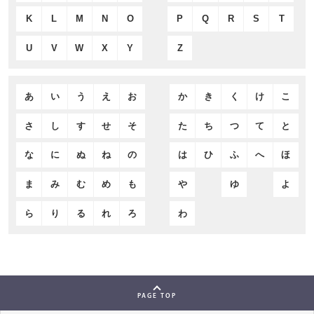
K
L
M
N
O
P
Q
R
S
T
U
V
W
X
Y
Z
あ
い
う
え
お
か
き
く
け
こ
さ
し
す
せ
そ
た
ち
つ
て
と
な
に
ぬ
ね
の
は
ひ
ふ
へ
ほ
ま
み
む
め
も
や
ゆ
よ
ら
り
る
れ
ろ
わ
PAGE TOP