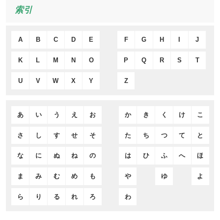
索引
A
B
C
D
E
F
G
H
I
J
K
L
M
N
O
P
Q
R
S
T
U
V
W
X
Y
Z
あ
い
う
え
お
か
き
く
け
こ
さ
し
す
せ
そ
た
ち
つ
て
と
な
に
ぬ
ね
の
は
ひ
ふ
へ
ほ
ま
み
む
め
も
や
ゆ
よ
ら
り
る
れ
ろ
わ