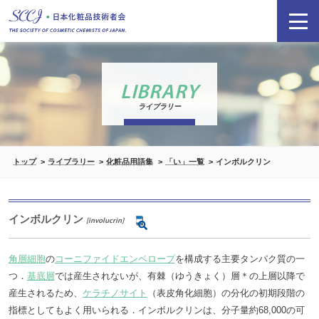
LIBRARY
ライブラリー
トップ
ライブラリー
化粧品用語集
「い」一覧
インボルクリン
インボルクリン
[involucrin]
角層細胞
の
コーニファイドエンベロープ
を構成する主要タンパク質の一
つ．
基底層
では産生されないが、有棘（ゆうきょく）層＊の上層以降で
産生されるため、
ケラチノサイト
（表皮角化細胞）の分化の初期段階の
指標としてもよく用いられる．インボルクリンは、分子量約68,000の可