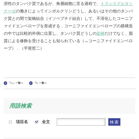
溶性のタンパク質であるが、角層細胞に至る過程で、
トランスグルタミ
ナーゼ
の働きによってインボルクリンどうし、あるいはその他のタンパ
ク質との間で架橋結合（イソペプチド結合）して、不溶化したコーニフ
ァイドエンベロープを形成する．コーニファイドエンベロープの膜構造
の中では比較的外側に位置し、タンパク質どうしの
架橋
だけでなく、脂
質による修飾を受けることも知られている（→コーニファイドエンベロ
ープ）．（平尾哲二）
「い」一覧へ
「I」一覧へ
用語検索
項目名
全文
検索