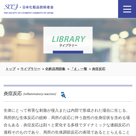
LIBRARY
ライブラリー
トップ
ライブラリー
化粧品用語集
「え」一覧
炎症反応
炎症反応
[inflammatory reaction]
生体にとって有害な刺激が侵入または内部で形成された場合に生じる、
局所的な生体反応の総称．局所の反応に伴う急性の全身症状を含める場
合もある．炎症反応は刻々と変化する多様でダイナミックな連鎖反応の
過程そのものであり、局所の生体調節反応の表現であるととらえること