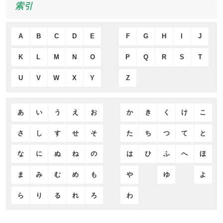
索引
A
B
C
D
E
F
G
H
I
J
K
L
M
N
O
P
Q
R
S
T
U
V
W
X
Y
Z
あ
い
う
え
お
か
き
く
け
こ
さ
し
す
せ
そ
た
ち
つ
て
と
な
に
ぬ
ね
の
は
ひ
ふ
へ
ほ
ま
み
む
め
も
や
ゆ
よ
ら
り
る
れ
ろ
わ