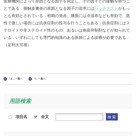
医療機関によって原因となる因子を同定し、その因子との接触を絶つこ
とである．接触皮膚炎の原因となる因子の追求には
パッチテスト
がもっ
とも有効とされている．初期の発赤、腫脹には冷湿布なども有効で、急
性で激しい場合には抗炎症剤の投与を行うこともある．抗炎症剤にはス
テロイドや非ステロイド性のもの、あるいは免疫抑制剤などが知られて
いる．いずれにしても専門的知識のある医師による診療が必要である．
（足利太可雄）
「え」一覧へ
「I」一覧へ
用語検索
項目名
全文
検索