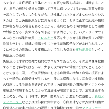
もできる．炎症反応は生体にとって有害な刺激を認識し、排除すること
で、局所の機能や構造を回復して正常に保ちつづけるために重要な役割
を果たしている．しかしながら、活性化されたさまざまな生体反応シス
テムは、自己免疫疾患などに見られるように、ときに正常な組織や機能
に障害を与える場合もあることから、過剰なものは病的現象として治療
の対象となる．炎症反応を引き起こす要因としては、バクテリアやウイ
ルスなどの感染性物質、
アレルギー
反応を生じさせる抗原物質（内因性
物質も含む）、組織の損傷を生じさせる刺激因子などがあげられる．と
くに外因性の刺激により皮膚において生じる炎症を
接触皮膚炎
という．
炎症反応の過程
炎症反応は非常に複雑で動的なプロセスであるため、その全体像を把握
することは容易ではないが、大きく次の四つの過程に分けてとらえるこ
とができる（図）．①炎症部位における血流量の増加：血管の拡張によ
って一時的に血流促進が生じるが、後には緩慢になる．②血管内皮細胞
の収縮による毛細血管透過性の亢進：内皮細胞間の間隔が開くことや小
胞輸送が増加することによって透過性が増加することで、通常透過する
ことのない高分子（補体、抗体、酵素など）が血管外に遊離し、
炎症メ
ディエーター
などが炎症部位に集中する．③白血球などの炎症性細胞の
血管外への遊走と組織への浸潤：炎症初期には好中球や
マクロファー