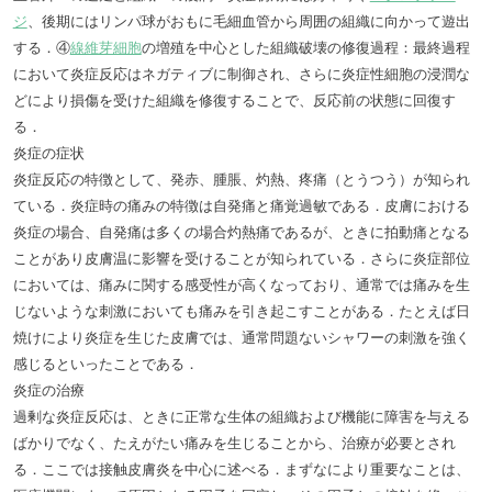
ジ
、後期にはリンパ球がおもに毛細血管から周囲の組織に向かって遊出
する．④
線維芽細胞
の増殖を中心とした組織破壊の修復過程：最終過程
において炎症反応はネガティブに制御され、さらに炎症性細胞の浸潤な
どにより損傷を受けた組織を修復することで、反応前の状態に回復す
る．
炎症の症状
炎症反応の特徴として、発赤、腫脹、灼熱、疼痛（とうつう）が知られ
ている．炎症時の痛みの特徴は自発痛と痛覚過敏である．皮膚における
炎症の場合、自発痛は多くの場合灼熱痛であるが、ときに拍動痛となる
ことがあり皮膚温に影響を受けることが知られている．さらに炎症部位
においては、痛みに関する感受性が高くなっており、通常では痛みを生
じないような刺激においても痛みを引き起こすことがある．たとえば日
焼けにより炎症を生じた皮膚では、通常問題ないシャワーの刺激を強く
感じるといったことである．
炎症の治療
過剰な炎症反応は、ときに正常な生体の組織および機能に障害を与える
ばかりでなく、たえがたい痛みを生じることから、治療が必要とされ
る．ここでは接触皮膚炎を中心に述べる．まずなにより重要なことは、