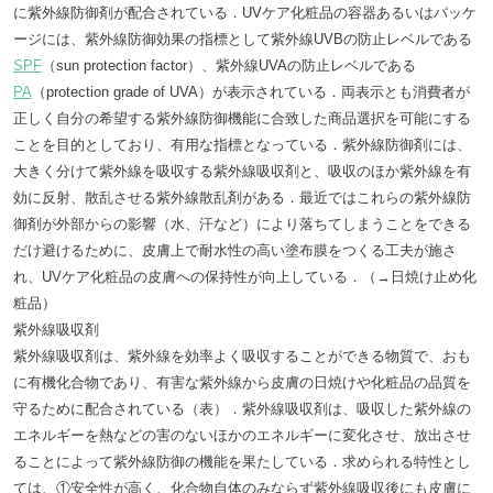
に紫外線防御剤が配合されている．UVケア化粧品の容器あるいはパッケ
ージには、紫外線防御効果の指標として紫外線UVBの防止レベルである
SPF
（sun protection factor）、紫外線UVAの防止レベルである
PA
（protection grade of UVA）が表示されている．両表示とも消費者が
正しく自分の希望する紫外線防御機能に合致した商品選択を可能にする
ことを目的としており、有用な指標となっている．紫外線防御剤には、
大きく分けて紫外線を吸収する紫外線吸収剤と、吸収のほか紫外線を有
効に反射、散乱させる紫外線散乱剤がある．最近ではこれらの紫外線防
御剤が外部からの影響（水、汗など）により落ちてしまうことをできる
だけ避けるために、皮膚上で耐水性の高い塗布膜をつくる工夫が施さ
れ、UVケア化粧品の皮膚への保持性が向上している．（→日焼け止め化
粧品）
紫外線吸収剤
紫外線吸収剤は、紫外線を効率よく吸収することができる物質で、おも
に有機化合物であり、有害な紫外線から皮膚の日焼けや化粧品の品質を
守るために配合されている（表）．紫外線吸収剤は、吸収した紫外線の
エネルギーを熱などの害のないほかのエネルギーに変化させ、放出させ
ることによって紫外線防御の機能を果たしている．求められる特性とし
ては、①安全性が高く、化合物自体のみならず紫外線吸収後にも皮膚に