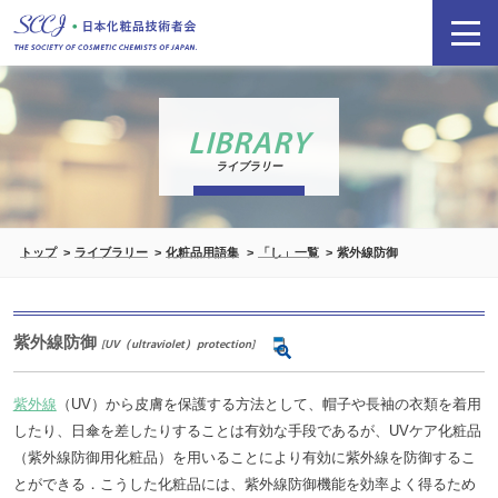
LIBRARY
ライブラリー
トップ
ライブラリー
化粧品用語集
「し」一覧
紫外線防御
紫外線防御
[UV（ultraviolet）protection]
紫外線
（UV）から皮膚を保護する方法として、帽子や長袖の衣類を着用
したり、日傘を差したりすることは有効な手段であるが、UVケア化粧品
（紫外線防御用化粧品）を用いることにより有効に紫外線を防御するこ
とができる．こうした化粧品には、紫外線防御機能を効率よく得るため