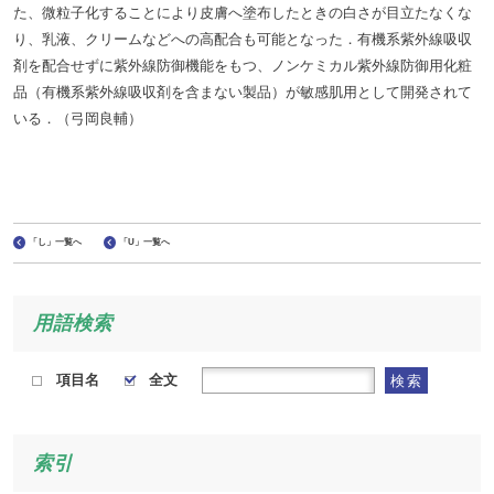
た、微粒子化することにより皮膚へ塗布したときの白さが目立たなくな
り、乳液、クリームなどへの高配合も可能となった．有機系紫外線吸収
剤を配合せずに紫外線防御機能をもつ、ノンケミカル紫外線防御用化粧
品（有機系紫外線吸収剤を含まない製品）が敏感肌用として開発されて
いる．（弓岡良輔）
「し」一覧へ
「U」一覧へ
用語検索
項目名
全文
検索
索引