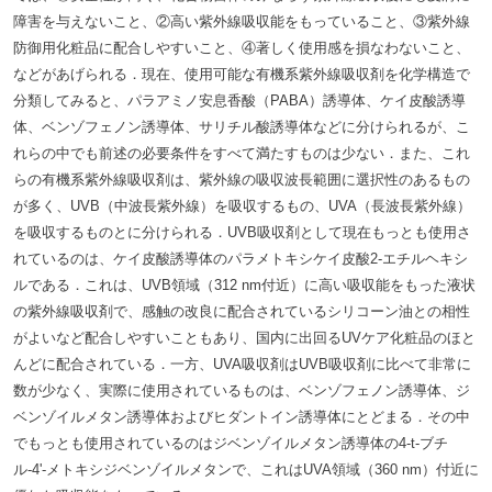
障害を与えないこと、②高い紫外線吸収能をもっていること、③紫外線
防御用化粧品に配合しやすいこと、④著しく使用感を損なわないこと、
などがあげられる．現在、使用可能な有機系紫外線吸収剤を化学構造で
分類してみると、パラアミノ安息香酸（PABA）誘導体、ケイ皮酸誘導
体、ベンゾフェノン誘導体、サリチル酸誘導体などに分けられるが、こ
れらの中でも前述の必要条件をすべて満たすものは少ない．また、これ
らの有機系紫外線吸収剤は、紫外線の吸収波長範囲に選択性のあるもの
が多く、UVB（中波長紫外線）を吸収するもの、UVA（長波長紫外線）
を吸収するものとに分けられる．UVB吸収剤として現在もっとも使用さ
れているのは、ケイ皮酸誘導体のパラメトキシケイ皮酸2-エチルヘキシ
ルである．これは、UVB領域（312 nm付近）に高い吸収能をもった液状
の紫外線吸収剤で、感触の改良に配合されているシリコーン油との相性
がよいなど配合しやすいこともあり、国内に出回るUVケア化粧品のほと
んどに配合されている．一方、UVA吸収剤はUVB吸収剤に比べて非常に
数が少なく、実際に使用されているものは、ベンゾフェノン誘導体、ジ
ベンゾイルメタン誘導体およびヒダントイン誘導体にとどまる．その中
でもっとも使用されているのはジベンゾイルメタン誘導体の4-t-ブチ
ル-4'-メトキシジベンゾイルメタンで、これはUVA領域（360 nm）付近に