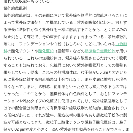
優れた吸収能をもっている．
紫外線散乱剤
紫外線散乱剤は、その表面において紫外線を物理的に散乱させることに
よって紫外線防御剤として機能している．紫外線吸収剤に比べ、散乱す
る波長に選択性が低く紫外線を一様に散乱することから、とくにUVAの
防止剤として有効で、その重要性はますます高まっている．紫外線散乱
剤には、ファンデーションや白粉（おしろい）などに用いられる
白色顔
料
の酸化チタン＊や
酸化亜鉛
（亜鉛華）などの
超微粒子無機粉体
が用い
られている．これらの無機粉体は、紫外線を散乱させるだけでなく吸収
することも知られており、化粧品において紫外線吸収剤としての役割も
果たしている．従来、これらの無機粉体は、粒子径が0.5 μmと大きいた
めに紫外線に対する散乱効果は十分ではなく、また皮膚に塗布した場合
白くなってしまい、透明感、使用感といった点でも満足できるものでは
なかった．このことから、無機粉体は白色顔料として、おもにファンデ
ーションや乳化タイプの化粧品に使用されており、紫外線散乱剤として
はその配合量は制限されて有機系紫外線吸収剤の補助的に配合されてい
る傾向があった．それが近年、製造技術の進歩もあり超微粒子粉体の製
造が可能となってきた．微粒子二酸化チタンや微粒子酸化亜鉛は、粒子
径が0.02 μm程度と小さく、高い紫外線散乱効果を得ることができる．ま