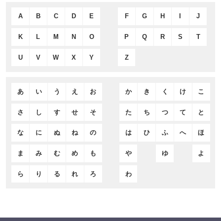
A
B
C
D
E
F
G
H
I
J
K
L
M
N
O
P
Q
R
S
T
U
V
W
X
Y
Z
あ
い
う
え
お
か
き
く
け
こ
さ
し
す
せ
そ
た
ち
つ
て
と
な
に
ぬ
ね
の
は
ひ
ふ
へ
ほ
ま
み
む
め
も
や
ゆ
よ
ら
り
る
れ
ろ
わ