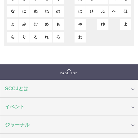
な
に
ぬ
ね
の
は
ひ
ふ
へ
ほ
ま
み
む
め
も
や
ゆ
よ
ら
り
る
れ
ろ
わ
PAGE TOP
SCCJとは
イベント
ジャーナル