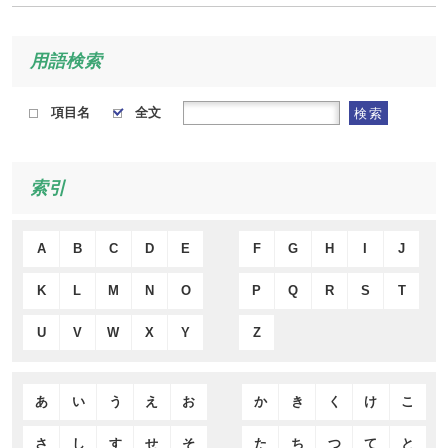
用語検索
項目名
全文
検索
索引
A
B
C
D
E
F
G
H
I
J
K
L
M
N
O
P
Q
R
S
T
U
V
W
X
Y
Z
あ
い
う
え
お
か
き
く
け
こ
さ
し
す
せ
そ
た
ち
つ
て
と