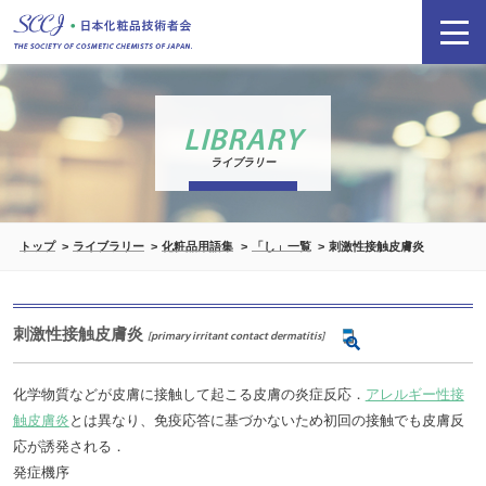
LIBRARY
ライブラリー
トップ
ライブラリー
化粧品用語集
「し」一覧
刺激性接触皮膚炎
刺激性接触皮膚炎
[primary irritant contact dermatitis]
化学物質などが皮膚に接触して起こる皮膚の炎症反応．
アレルギー性接
触皮膚炎
とは異なり、免疫応答に基づかないため初回の接触でも皮膚反
応が誘発される．
発症機序