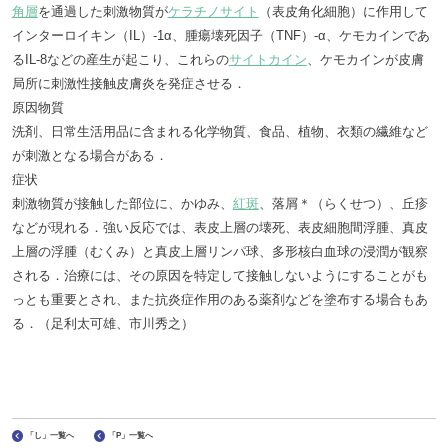
角層
を通過した刺激物質が
ケラチノサイト
（表皮角化細胞）に作用して
インターロイキン（IL）-1α、腫瘍壊死因子（TNF）-α、ケモカインであ
るIL-8などの産生が起こり、これらの
サイトカイン
、ケモカインが皮膚
局所に刺激性接触皮膚炎を発症させる．
原因物質
洗剤、日常生活用品に含まれる化学物質、食品、植物、衣類の繊維など
が刺激となる場合がある．
症状
刺激物質が接触した部位に、かゆみ、
紅斑
、落屑＊（らくせつ）、丘疹
などが現れる．強い反応では、表皮上層の壊死、表皮細胞間浮腫、真皮
上層の浮腫（むくみ）と真皮上層リンパ球、多形核白血球の浸潤が観察
される．治療には、その原因を特定して接触しないようにすることがも
っとも重要とされ、また抗炎症作用のある薬剤などを塗布する場合もあ
る．（足利太可雄、市川秀之）
「し」一覧へ
「P」一覧へ