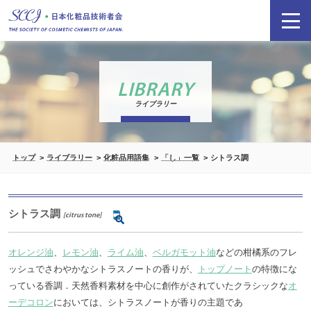
LIBRARY
ライブラリー
トップ
ライブラリー
化粧品用語集
「し」一覧
シトラス調
シトラス調
[citrus tone]
オレンジ油
、
レモン油
、
ライム油
、
ベルガモット油
などの柑橘系のフレ
ッシュでさわやかなシトラスノートの香りが、
トップノート
の特徴にな
っている香調．天然香料素材を中心に創作がされていたクラシックな
オ
ーデコロン
においては、シトラスノートが香りの主題であ