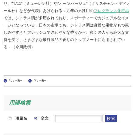
り、“4711”（ミューレン社）や“オーソバージュ”（クリスチャン・ディオ
ール社）などが代表にあげられる．近年の男性用の
フレグランス化粧品
では、シトラス調が多用されており、スポーティーでカジュアルなイメ
ージとなっている．日本の市場でも、シトラス調は身近な果物がもつ親
しみやすさとフレッシュでさわやかな香りから、多くの人から絶大な支
持を受け、さまざまな最終製品の香りのトップノートに応用されてい
る．（今川政樹）
「し」一覧へ
「C」一覧へ
用語検索
項目名
全文
検索