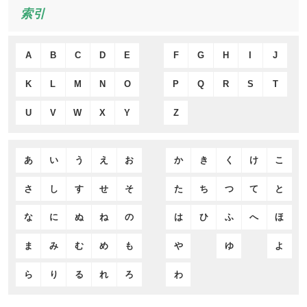
索引
A
B
C
D
E
F
G
H
I
J
K
L
M
N
O
P
Q
R
S
T
U
V
W
X
Y
Z
あ
い
う
え
お
か
き
く
け
こ
さ
し
す
せ
そ
た
ち
つ
て
と
な
に
ぬ
ね
の
は
ひ
ふ
へ
ほ
ま
み
む
め
も
や
ゆ
よ
ら
り
る
れ
ろ
わ