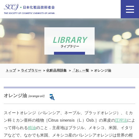
LIBRARY
ライブラリー
トップ
ライブラリー
化粧品用語集
「お」一覧
オレンジ油
オレンジ油
[orange oil]
スイートオレンジ（バレンシア、ネーブル、ブラッドオレンジ）、ミカ
ン科ミカン亜科の植物［Citrus sinensis（L.）Osb.］の果皮の
圧搾法
によ
って得られる
精油
のこと．主産地はブラジル、メキシコ、米国、イタリ
アなどで、なかでも米国、メキシコ産のバレンシアオレンジは世界の柑