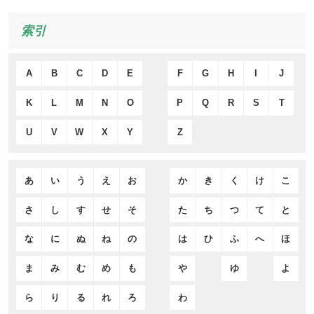
索引
A
B
C
D
E
F
G
H
I
J
K
L
M
N
O
P
Q
R
S
T
U
V
W
X
Y
Z
あ
い
う
え
お
か
き
く
け
こ
さ
し
す
せ
そ
た
ち
つ
て
と
な
に
ぬ
ね
の
は
ひ
ふ
へ
ほ
ま
み
む
め
も
や
ゆ
よ
ら
り
る
れ
ろ
わ