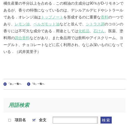
橘生産量の半分以上を占める．この精油の主成分は90％がD-リモネンで
あるが、香りの特徴になっているのは、デシルアルデヒドやシトラール
である．オレンジ油は
トップノート
を形成するのに重要な
香料
の一つで
あり、
レモン油
、
ベルガモット油
などと並んで、
シトラス調
のコロンの
香りには不可欠な成分である．用途としては
化粧品
、
石けん
、医薬、塗
料用の
調合香料
などがあり、また食品用では飲料やアイスクリーム、ヨ
ーグルト、チョコレートなどに広く利用され、なじみ深いものになって
いる．（武井英里子）
「お」一覧へ
「O」一覧へ
用語検索
項目名
全文
検索