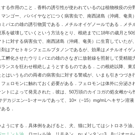
とする作用のこと．香料の誘引性が使われているのは植物検疫の分
マンゴー、パパイヤなどにつく病害虫で、南西諸島（沖縄、奄美）
コミバエの雄の誘引物質である．メチルオイゲノールである．メチ
系を破壊していくという方法をとり、根絶までに18年の歳月と5
トに対する病害虫で、南西諸島（沖縄、奄美）に生育していたが、19
引剤はアセトキシフェニルブタノンであるが、効果はメチルオイゲ
人工孵化させたウリミバエの雄のさなぎに放射線を照射して受精能
バランスを狂わせ根絶しようとするものである．この根絶以降、東
たとはいうものの両者の病害虫に対する警戒が、いまも引きつづき
、フェロモンに触れておく必要がある．フェロモンは体外に分泌さ
ントによって発見された．彼は、50万頭のカイコガの処女雌から性
ヘキサデカジエン−1−オールであって、10×（−15）mg/mLヘキサン溶液
である．
いようにする．具体例をあげると、犬、猫に対してはシトロネラ油
パーミント油
、ローレル油、リモネン、p−メンタン−3、8−ジオー