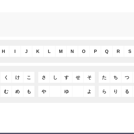
H
I
J
K
L
M
N
O
P
Q
R
S
く
け
こ
さ
し
す
せ
そ
た
ち
つ
む
め
も
や
ゆ
よ
ら
り
る