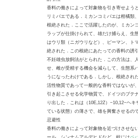
香料の働きによって対象物を引き寄せよう
リミバエである．ミカンコミバエは柑橘類、
根絶された．ここで活躍したのが、ミカン
ラップが仕掛けられて、雄だけ捕らえ、生態
はウリ類（ニガウリなど）、ピーマン、トマ
絶された．この根絶にあたっての香料の誘
不妊雄虫放飼法がとられた．この方法は、
せ、雌が受精する機会を減らして、生態系
うになったわけである．しかし、根絶され
活性物質であって一般的な香料ではないが
引き起こさせる化学物質で、ドイツのブテナ
り出した．これは（10E,12Z）−10,12−
ている状態）の薄さで、雄を興奮させるの
忌避性
香料の働きによって対象物を近づけさせな
ール、シンナムアルデヒドなど、蚊には
ペ