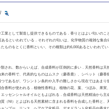
]
学工業として製造し提供できるものである．香りとはよい匂いのこ
0万あるといわれている．それぞれの匂いは、化学物質の複雑な集
たものをとくに香料といい、その種類は約6,000あるといわれて
分類され、数からいえば、合成香料が圧倒的に多い．天然香料は天
由来の香料で、代表的なものはムスク（麝香鹿）、シベット（麝香
四つであるが、ワシントン条約や入手の難しさから現在ではあまり
調合香料が使われる．植物性香料は、植物の花、葉、つぼみ、果実
、エッセンシャルオイルともよばれる．合成香料は天然精油から主
質（NI）とよばれる天然素材に含まれる香料を合成した香料と、
シャンプー、リンス、ヘアケア化粧品、デオドラント化粧品や香水