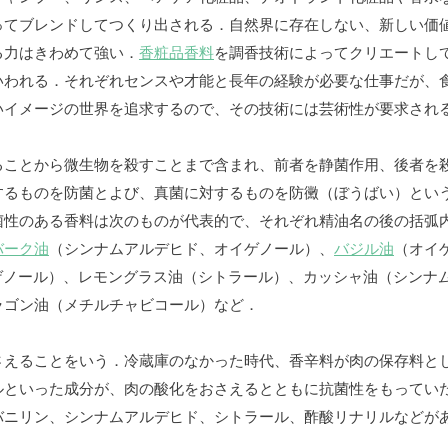
ってブレンドしてつくり出される．自然界に存在しない、新しい価
る力はきわめて強い．
香粧品香料
を調香技術によってクリエートし
いわれる．それぞれセンスや才能と長年の経験が必要な仕事だが、
いイメージの世界を追求するので、その技術には芸術性が要求され
ることから微生物を殺すことまで含まれ、前者を静菌作用、後者を
するものを防菌とよび、真菌に対するものを防黴（ぼうばい）とい
菌性のある香料は次のものが代表的で、それぞれ精油名の後の括弧
バーク油
（シンナムアルデヒド、オイゲノール）、
バジル油
（オイ
イゲノール）、レモングラス油（シトラール）、カッシャ油（シンナム
ラゴン油（メチルチャビコール）など．
さえることをいう．冷蔵庫のなかった時代、香辛料が肉の保存料と
ルといった成分が、肉の酸化をおさえるとともに抗菌性をもってい
バニリン、シンナムアルデヒド、シトラール、酢酸リナリルなどが