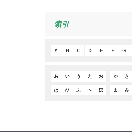
索引
A
B
C
D
E
F
G
あ
い
う
え
お
か
き
は
ひ
ふ
へ
ほ
ま
み