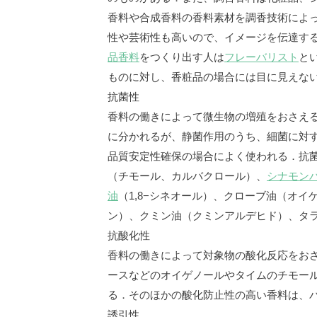
香料や合成香料の香料素材を調香技術によ
性や芸術性も高いので、イメージを伝達す
品香料
をつくり出す人は
フレーバリスト
と
ものに対し、香粧品の場合には目に見えな
抗菌性
香料の働きによって微生物の増殖をおさえ
に分かれるが、静菌作用のうち、細菌に対
品質安定性確保の場合によく使われる．抗
（チモール、カルバクロール）、
シナモン
油
（1,8−シネオール）、クローブ油（オ
ン）、クミン油（クミンアルデヒド）、タ
抗酸化性
香料の働きによって対象物の酸化反応をお
ースなどのオイゲノールやタイムのチモー
る．そのほかの酸化防止性の高い香料は、
誘引性