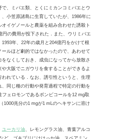
野で、ミバエ類、とくにミカンコミバエとウ
、小笠原諸島に生育していたが、1986年に
ルオイゲノールと農薬を組み合わせた誘殺ト
0億円の費用が投下された．また、ウリミバエ
93年、22年の歳月と204億円をかけて根
ノールほど劇的ではなかったので、あわせて
力をなくしておき、成虫になってから放散さ
京や大阪でニガウリを食することができるよ
行われている．なお、誘引性というと、生理
れ、同じ種の行動や発育過程で特定の行動を
フェロモンであるボンビコールを12 mg取
（1000兆分の1 mgが1 mLのヘキサンに溶け
、
ユーカリ油
、レモングラス油、青葉アルコ
ルなど、ゴキブリにははっか油、スペアミン