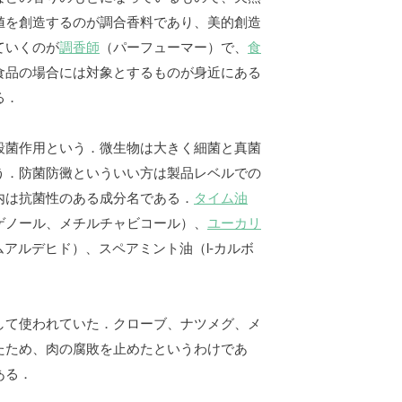
値を創造するのが調合香料であり、美的創造
ていくのが
調香師
（パーフューマー）で、
食
食品の場合には対象とするものが身近にある
る．
殺菌作用という．微生物は大きく細菌と真菌
う．防菌防黴といういい方は製品レベルでの
内は抗菌性のある成分名である．
タイム油
ゲノール、メチルチャビコール）、
ユーカリ
アルデヒド）、スペアミント油（l-カルボ
して使われていた．クローブ、ナツメグ、メ
たため、肉の腐敗を止めたというわけであ
ある．