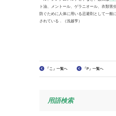
ト油、メントール、ゲラニオール、衣類害
防ぐために人体に用いる忌避剤として一般に
されている．（浅越亨）
「こ」一覧へ
「P」一覧へ
用語検索