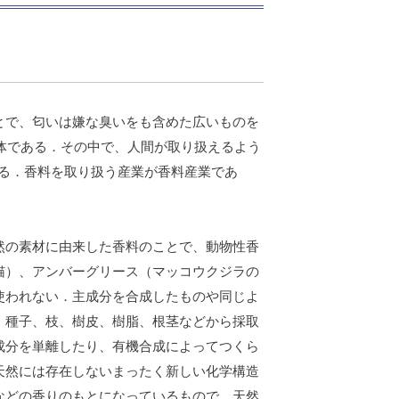
とで、匂いは嫌な臭いをも含めた広いものを
合体である．その中で、人間が取り扱えるよう
いる．香料を取り扱う産業が香料産業であ
然の素材に由来した香料のことで、動物性香
猫）、アンバーグリース（マッコウクジラの
使われない．主成分を合成したものや同じよ
、種子、枝、樹皮、樹脂、根茎などから採取
成分を単離したり、有機合成によってつくら
天然には存在しないまったく新しい化学構造
などの香りのもとになっているもので、天然