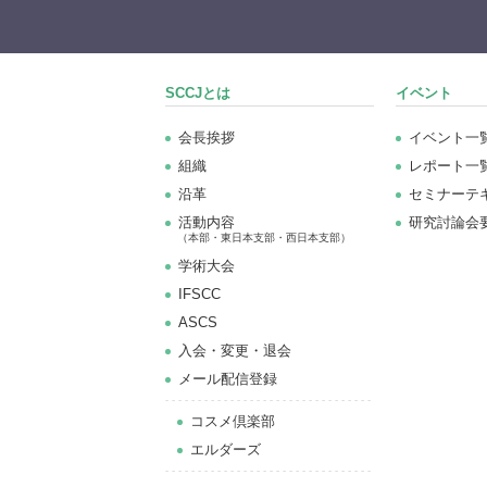
SCCJとは
イベント
会長挨拶
イベント一
組織
レポート一
沿革
セミナーテ
活動内容
研究討論会
（本部・東日本支部・西日本支部）
学術大会
IFSCC
ASCS
⼊会・変更・退会
メール配信登録
コスメ倶楽部
エルダーズ