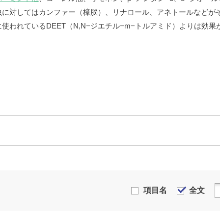
虫に対してはカンファー（樟脳）、リナロール、アネトールなどが
使われているDEET（N,N−ジエチル−m−トルアミド）よりは効
項目名
全文