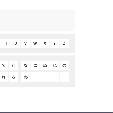
T
U
V
W
X
Y
Z
て
と
な
に
ぬ
ね
の
れ
ろ
わ