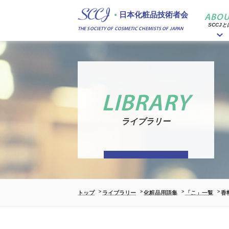
日本化粧品技術者会
ABOU
SCCJと
THE SOCIETY OF COSMETIC CHEMISTS OF JAPAN
LIBRARY
ライブラリー
トップ
ライブラリー
化粧品用語集
「こ」一覧
香