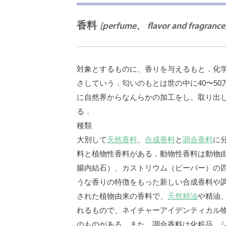
香料
[perfume、 flavor and fragrance
対象とするものに、香りを与えるもと．化
さしていう．匂いのもとは世の中に40〜5
に自然界からなんらかの加工をし、取り出し
る．
種類
大別して
天然香料
、
合成香料
と
調合香料
に
料と植物性香料がある．動物性香料は動物
腸内結石）、カストリウム（ビーバー）の
うな香りの特徴をもった新しい合成香料や
された植物由来の香料で、
天然精油
や精油
れるもので、ネイチャーアイデンティカル物
のものがある．また、調合香料は化粧品、