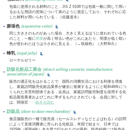
包装に使用される材料のこと．JIS Z 0108では包装一般に関して用い
るおもな用語の意味について表のように規定しており、それぞれに応
じた材料が用いられている．（佐藤達夫）
膨張色
[expansive color]
同じ大きさのものがあった場合、大きく見えるほうに使われている色
のこと．一般に
明度
が高く明るい色がこれにあたり、明度が低く暗い
色が使われたほうは小さめに見える．（→収縮色）（大野和久）
蜂乳
[royal jelly]
ローヤルゼリー
訪販化粧品工業会
[direct selling cosmetic manufacturers
association of japan]
販売の適正化をはかることで、国民の消費生活における利便を増進
し、家庭訪問販売化粧品業界が健全に発展するようにと昭和48年につ
くられた非営利団体である．会員は、家庭訪問販売制度を採用する化
粧品製造業者およびこれに準ずるものとされている．会員に対して
は、関係官
･･･
続きを読む
訪販品
[door to door merchandise]
無店舗販売の一種で販売員（セールスレディなどとよばれる）の訪問
によって直接消費者に売られる化粧品．米国で始まり、日本では
1929年（昭和4年）名古屋で行われたのが最初．販売組織には販売会