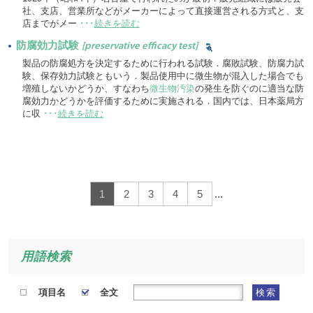
社、支店、営業所などがメーカーによって直接運営される方式と、支
店までがメー
･･･
続きを読む
防腐効力試験
[preservative efficacy test]
製品の防腐処方を決定するために行われる試験．腐敗試験、防腐力試
験、保存効力試験ともいう．製品使用中に微生物が混入した場合でも
増殖しないかどうか、すなわち
微生物汚染
の発生を防ぐのに適当な防
腐効力かどうかを評価するために実施される．国内では、日本薬局方
に収
･･･
続きを読む
1
2
3
4
5
...
用語検索
項目名
全文
検索