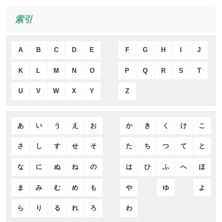
索引
A
B
C
D
E
F
G
H
I
J
K
L
M
N
O
P
Q
R
S
T
U
V
W
X
Y
Z
あ
い
う
え
お
か
き
く
け
こ
さ
し
す
せ
そ
た
ち
つ
て
と
な
に
ぬ
ね
の
は
ひ
ふ
へ
ほ
ま
み
む
め
も
や
ゆ
よ
ら
り
る
れ
ろ
わ