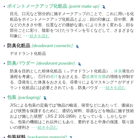
ポイントメークアップ化粧品
[point make up]
目元、口元など部分的に施すメークアップのことで、これに用いる化
粧品をポイントメークアップ化粧品とよぶ．顔の印象は、目や唇、鼻
などの大きさや形、位置などの微妙な違いにより大きく変わる．顔を
部分ごとに彩り、陰影をつけたりラインを引くなどして、さまざまな
印象に
･･･
続きを読む
防臭化粧品
[deodorant cosmetic]
デオドラント化粧品
防臭パウダー
[deodorant powder]
防臭を目的とした粉体化粧品（→デオドラント化粧品）．
体臭
発生の
過程を考慮し、①汗の
発汗
をおさえる、②
皮膚常在菌
の増殖を抑制す
る、③発生した体臭をおさえる、④香りによるマスキング＊がデオド
ラント化粧品には必要とされている．防臭パウダ
･･･
続きを読む
包装
[packaging]
JISによる包装の定義では“物品の輸送、保管などにあたって、価値お
よび状態を保護するために、適切な材料、容器などを物品に施す技術
および施した状態”（JIS Z 101-1959）となっている．しかしなが
ら、包装の機能はこれ以外にもあり、要約すると中身の保護、取り扱
いの便利さ
･･･
続きを読む
包装材料
[packaging material]