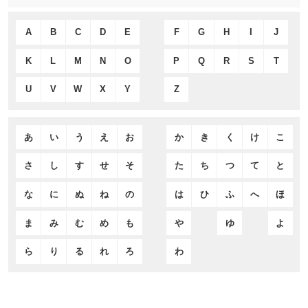
A
B
C
D
E
F
G
H
I
J
K
L
M
N
O
P
Q
R
S
T
U
V
W
X
Y
Z
あ
い
う
え
お
か
き
く
け
こ
さ
し
す
せ
そ
た
ち
つ
て
と
な
に
ぬ
ね
の
は
ひ
ふ
へ
ほ
ま
み
む
め
も
や
ゆ
よ
ら
り
る
れ
ろ
わ