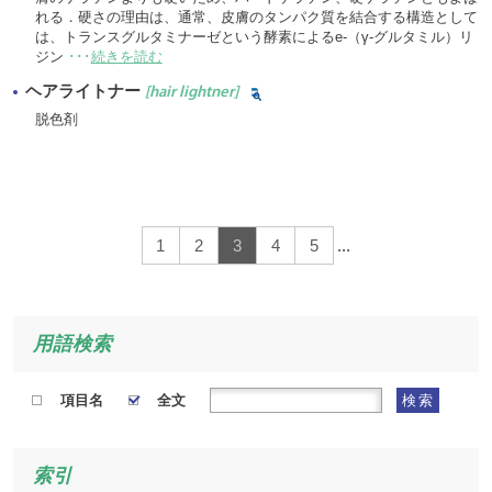
れる．硬さの理由は、通常、皮膚のタンパク質を結合する構造として
は、トランスグルタミナーゼという酵素によるe-（γ-グルタミル）リ
ジン
･･･
続きを読む
ヘアライトナー
[hair lightner]
脱色剤
1
2
3
4
5
...
用語検索
項目名
全文
検索
索引