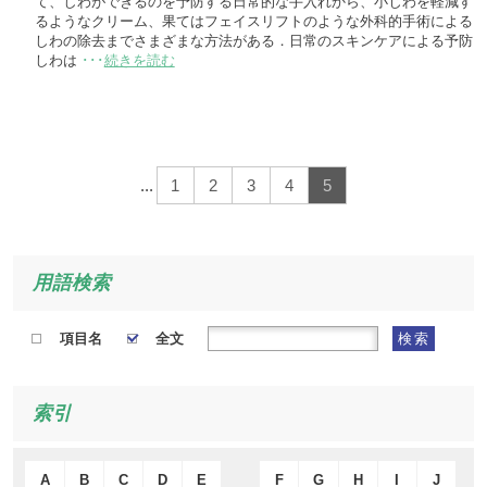
て、しわができるのを予防する日常的な手入れから、小じわを軽減す
るようなクリーム、果てはフェイスリフトのような外科的手術による
しわの除去までさまざまな方法がある．日常のスキンケアによる予防
しわは
･･･
続きを読む
...
1
2
3
4
5
用語検索
項目名
全文
検索
索引
A
B
C
D
E
F
G
H
I
J