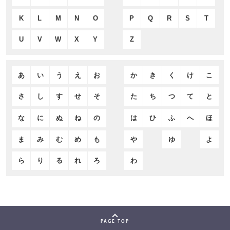
K
L
M
N
O
P
Q
R
S
T
U
V
W
X
Y
Z
あ
い
う
え
お
か
き
く
け
こ
さ
し
す
せ
そ
た
ち
つ
て
と
な
に
ぬ
ね
の
は
ひ
ふ
へ
ほ
ま
み
む
め
も
や
ゆ
よ
ら
り
る
れ
ろ
わ
PAGE TOP