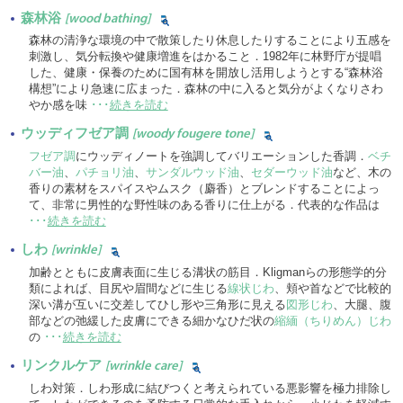
森林浴
[wood bathing]
森林の清浄な環境の中で散策したり休息したりすることにより五感を
刺激し、気分転換や健康増進をはかること．1982年に林野庁が提唱
した、健康・保養のために国有林を開放し活用しようとする“森林浴
構想”により急速に広まった．森林の中に入ると気分がよくなりさわ
やか感を味
･･･
続きを読む
ウッディフゼア調
[woody fougere tone]
フゼア調
にウッディノートを強調してバリエーションした香調．
ベチ
バー油
、
パチョリ油
、
サンダルウッド油
、
セダーウッド油
など、木の
香りの素材をスパイスやムスク（麝香）とブレンドすることによっ
て、非常に男性的な野性味のある香りに仕上がる．代表的な作品は
･･･
続きを読む
しわ
[wrinkle]
加齢とともに皮膚表面に生じる溝状の筋目．Kligmanらの形態学的分
類によれば、目尻や眉間などに生じる
線状じわ
、頬や首などで比較的
深い溝が互いに交差してひし形や三角形に見える
図形じわ
、大腿、腹
部などの弛緩した皮膚にできる細かなひだ状の
縮緬（ちりめん）じわ
の
･･･
続きを読む
リンクルケア
[wrinkle care]
しわ対策．しわ形成に結びつくと考えられている悪影響を極力排除し