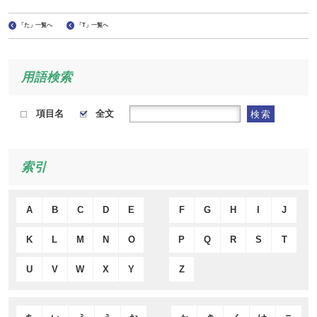
「た」一覧へ
「T」一覧へ
用語検索
項目名
全文
検索
索引
A
B
C
D
E
F
G
H
I
J
K
L
M
N
O
P
Q
R
S
T
U
V
W
X
Y
Z