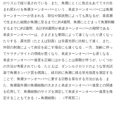
のリズムで繰り返されている．また、角層にとくに焦点をあててその生
まれ変わりを角層ターンオーバーという．表皮ターンオーバーには角層
ターンオーバーが含まれる．部位や肌状態によっても異なるが、基底層
で生まれた細胞が角層に至るまでに約4週間、角層にとどまって角層剥離
するまでに約2週間、合計約6週間が表皮ターンオーバーの期間である．
表皮ターンオーバーは、さまざまな要因によって速くなったり遅くなっ
たりする．露光部（たとえば顔面）は非露光部に比較して速く、また、
外部の刺激によって炎症を起こす場合にも速くなる．一方、加齢に伴っ
てケラチノサイトの増殖が悪くなり、表皮ターンオーバーも遅くなる．
表皮ターンオーバー速度を正確にはかることは困難が伴うが、いくつか
の方法が考案されている．たとえば、ダンシルクロリドのような蛍光試
薬で角層タンパク質を標識し、経日的に角層に残る蛍光強度を測定する
ことで、角層ターンオーバーに要する日数を算出する方法がある．ま
た、角層最外層の角層細胞の大きさと表皮ターンオーバー速度との関連
を応用して、角層細胞のサイズを測定して表皮ターンオーバー速度を推
定することもできる（→角層細胞）．（平尾哲二）