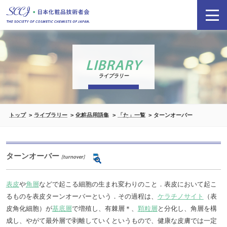
LIBRARY
ライブラリー
トップ
ライブラリー
化粧品用語集
「た」一覧
ターンオーバー
ターンオーバー
[turnover]
表皮
や
角層
などで起こる細胞の生まれ変わりのこと．表皮において起こ
るものを表皮ターンオーバーという．その過程は、
ケラチノサイト
（表
皮角化細胞）が
基底層
で増殖し、有棘層＊、
顆粒層
と分化し、角層を構
成し、やがて最外層で剥離していくというもので、健康な皮膚では一定