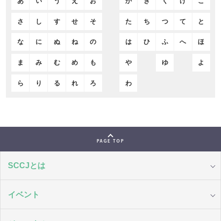
あ
い
う
え
お
か
き
く
け
こ
さ
し
す
せ
そ
た
ち
つ
て
と
な
に
ぬ
ね
の
は
ひ
ふ
へ
ほ
ま
み
む
め
も
や
ゆ
よ
ら
り
る
れ
ろ
わ
PAGE TOP
SCCJとは
イベント