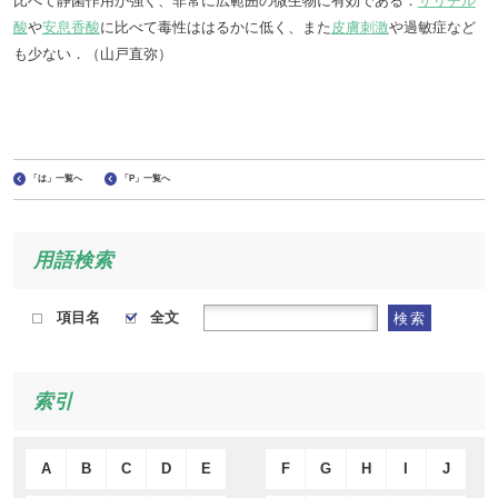
比べて静菌作用が強く、非常に広範囲の微生物に有効である．
サリチル
酸
や
安息香酸
に比べて毒性ははるかに低く、また
皮膚刺激
や過敏症など
も少ない．（山戸直弥）
「は」一覧へ
「P」一覧へ
用語検索
項目名
全文
検索
索引
A
B
C
D
E
F
G
H
I
J