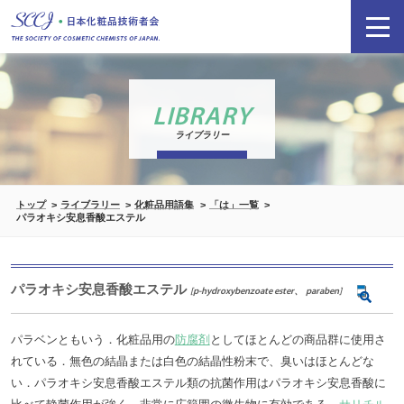
LIBRARY
ライブラリー
トップ
ライブラリー
化粧品用語集
「は」一覧
パラオキシ安息香酸エステル
パラオキシ安息香酸エステル
[p-hydroxybenzoate ester、 paraben]
パラベンともいう．化粧品用の
防腐剤
としてほとんどの商品群に使用さ
れている．無色の結晶または白色の結晶性粉末で、臭いはほとんどな
い．パラオキシ安息香酸エステル類の抗菌作用はパラオキシ安息香酸に