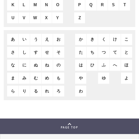
K
L
M
N
O
P
Q
R
S
T
U
V
W
X
Y
Z
あ
い
う
え
お
か
き
く
け
こ
さ
し
す
せ
そ
た
ち
つ
て
と
な
に
ぬ
ね
の
は
ひ
ふ
へ
ほ
ま
み
む
め
も
や
ゆ
よ
ら
り
る
れ
ろ
わ
PAGE TOP