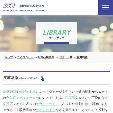
LIBRARY
ライブラリー
トップ
ライブラリー
化粧品用語集
「ひ」一覧
皮膚刺激
皮膚刺激
[skin irritation]
刺激物質
や
物理的刺激
によってダメージを受けた皮膚の細胞から放出さ
れた
炎症メディエーター
によって生じる、
免疫系
を介さない可逆的な
炎
症反応
．とくに表皮の
ケラチノサイト
（表皮角化細胞）は、刺激により
アラキドン酸代謝物や
サイトカイン
などを産生することで中心的役割を