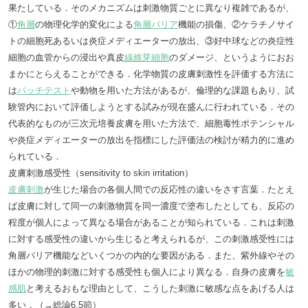
果たしている．そのメカニズムは刺激物質ごとに異なり複雑であるが、
①
角層
の物理化学的変化による
角層バリア
機能の損傷、②ケラチノサイ
トの細胞死あるいは炎症メディエーターの放出、③好中球などの炎症性
細胞の血管からの浸出や真皮
線維芽細胞
のダメージ、というようにおお
まかにとらえることができる．化学物質の皮膚刺激性を評価する方法に
は
パッチテスト
や動物を用いた方法があるが、倫理的な課題もあり、試
験管内において評価しようとする試みが現在盛んに行われている．その
代表的なものが三次元培養皮膚を用いた方法で、細胞毒性ポテンシャル
や炎症メディエーターの放出を指標にした評価法の検討が精力的に進め
られている．
皮膚刺激感受性（sensitivity to skin irritation）
皮膚刺激
が生じた場合の各個人間での反応性の違いをさす言葉．たとえ
ば皮膚に対して同一の刺激物質を同一濃度で塗布したとしても、反応の
程度が個人によって異なる場合があることが知られている．これは刺激
に対する感受性の違いから生じると考えられるが、この刺激感受性には
角層バリア機能などいくつかの内的な要因がある．また、紫外線やその
ほかの物理的刺激に対する感受性も個人により異なる．自身の皮膚を
敏
感肌
と考えるおもな理由として、こうした刺激に敏感な点をあげる人は
多い．（→総論6.5節）