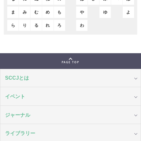
ま
み
む
め
も
や
ゆ
よ
ら
り
る
れ
ろ
わ
PAGE TOP
SCCJとは
イベント
ジャーナル
ライブラリー