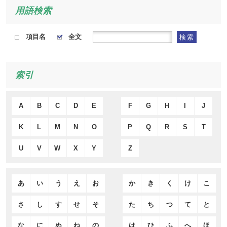
用語検索
項目名
全文
検索
索引
A
B
C
D
E
F
G
H
I
J
K
L
M
N
O
P
Q
R
S
T
U
V
W
X
Y
Z
あ
い
う
え
お
か
き
く
け
こ
さ
し
す
せ
そ
た
ち
つ
て
と
な
に
ぬ
ね
の
は
ひ
ふ
へ
ほ