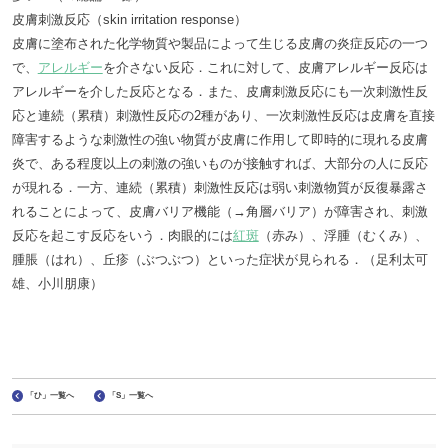
皮膚刺激反応（skin irritation response）
皮膚に塗布された化学物質や製品によって生じる皮膚の炎症反応の一つ
で、
アレルギー
を介さない反応．これに対して、皮膚アレルギー反応は
アレルギーを介した反応となる．また、皮膚刺激反応にも一次刺激性反
応と連続（累積）刺激性反応の2種があり、一次刺激性反応は皮膚を直接
障害するような刺激性の強い物質が皮膚に作用して即時的に現れる皮膚
炎で、ある程度以上の刺激の強いものが接触すれば、大部分の人に反応
が現れる．一方、連続（累積）刺激性反応は弱い刺激物質が反復暴露さ
れることによって、皮膚バリア機能（→角層バリア）が障害され、刺激
反応を起こす反応をいう．肉眼的には
紅斑
（赤み）、浮腫（むくみ）、
腫脹（はれ）、丘疹（ぶつぶつ）といった症状が見られる．（足利太可
雄、小川朋康）
「ひ」一覧へ
「S」一覧へ