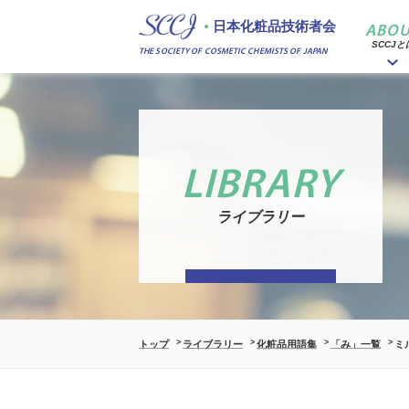
日本化粧品技術者会
ABOU
SCCJと
THE SOCIETY OF COSMETIC CHEMISTS OF JAPAN
LIBRARY
ライブラリー
トップ
ライブラリー
化粧品用語集
「み」一覧
ミ