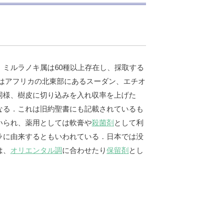
．ミルラノキ属は60種以上存在し、採取する
る．おもな産地はアフリカの北東部にあるスーダン、エチオ
同様、樹皮に切り込みを入れ収率を上げた
なる．これは旧約聖書にも記載されているも
いられ、薬用としては軟膏や
殺菌剤
として利
ラに由来するともいわれている．日本では没
は、
オリエンタル調
に合わせたり
保留剤
とし
）