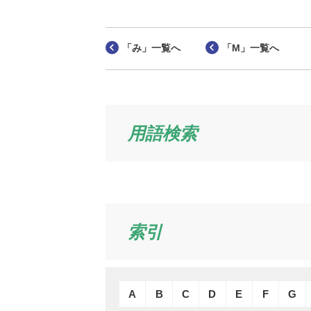
「み」一覧へ
「M」一覧へ
用語検索
索引
A
B
C
D
E
F
G