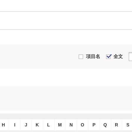
項目名
全文
H
I
J
K
L
M
N
O
P
Q
R
S