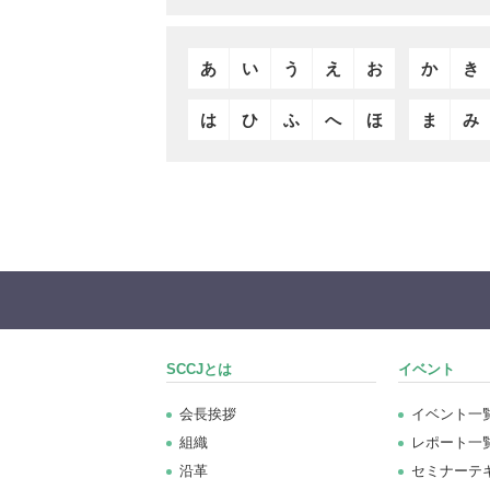
あ
い
う
え
お
か
き
は
ひ
ふ
へ
ほ
ま
み
SCCJとは
イベント
会長挨拶
イベント一
組織
レポート一
沿革
セミナーテ