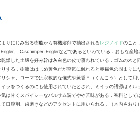
皮よりにじみ出る樹脂から有機溶剤で抽出される
レジノイド
のこと
nica Engler、 C.schimperi Englerなどであるといわてい
の乾燥した土壌を好み幹は灰白色の皮で覆われている．ゴムの木と
たりする．樹液ははじめ黄色だが空気に触れると赤褐色の固まりに
ギリシャ、ローマでは宗教的な儀式や薫香＊（くんこう）として用
ミイラをつくるのにも使用されていたとされ、ミイラの語源はミル
香気は甘くスパイシーなバルサム調でやや苦味がある．香料として
して口腔剤、歯磨きなどのアクセントに用いられる．（木内さおり