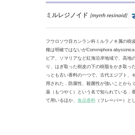
ミルレジノイド
[myrrh resinoid]
フウロソウ目カンラン科ミルラノキ属の樹
種は明確ではないがCommiphora abyssi
ピア、ソマリアなど紅海沿岸地域で、高地
り、はぎ取った樹皮の下の樹脂をかき取っ
っとも古い香料の一つで、古代エジプト、
用された．防腐性、殺菌性が強いことから
薬（もつやく）という名で知られている．
て用いるほか、
食品香料
（フレーバー）と