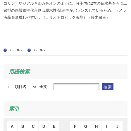
コリン）やジアルキルカチオンのように、分子内に2本の疎水基をもつ二
鎖型の両親媒性化合物は親水性-親油性がバランスしているため、ラメラ
液晶を形成しやすい．（→リオトロピック液晶）（鈴木敏幸）
「ら」一覧へ
「L」一覧へ
用語検索
項目名
全文
検索
索引
A
B
C
D
E
F
G
H
I
J