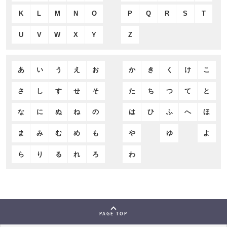
K
L
M
N
O
P
Q
R
S
T
U
V
W
X
Y
Z
あ
い
う
え
お
か
き
く
け
こ
さ
し
す
せ
そ
た
ち
つ
て
と
な
に
ぬ
ね
の
は
ひ
ふ
へ
ほ
ま
み
む
め
も
や
ゆ
よ
ら
り
る
れ
ろ
わ
PAGE TOP