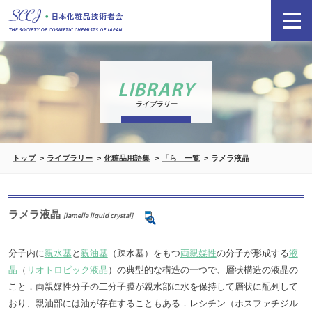
LIBRARY
ライブラリー
トップ
ライブラリー
化粧品用語集
「ら」一覧
ラメラ液晶
ラメラ液晶
[lamella liquid crystal]
分子内に
親水基
と
親油基
（疎水基）をもつ
両親媒性
の分子が形成する
液
晶
（
リオトロピック液晶
）の典型的な構造の一つで、層状構造の液晶の
こと．両親媒性分子の二分子膜が親水部に水を保持して層状に配列して
おり、親油部には油が存在することもある．レシチン（ホスファチジル