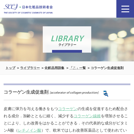
LIBRARY
ライブラリー
トップ
ライブラリー
化粧品用語集
「こ」一覧
コラーゲン生成促進剤
コラーゲン生成促進剤
[accelerator of collagen production]
皮膚に弾力を与える働きをもつ
コラーゲン
の生成を促進するため配合さ
れる成分．加齢とともに細く、減少する
コラーゲン線維
を増加させるこ
とにより、しわ改善をはかることができる．その代表的な成分がビタミ
ンA酸（
レチノイン酸
）で、欧米ではしわ改善医薬品として使われてい