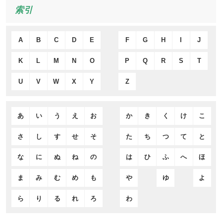
索引
A
B
C
D
E
F
G
H
I
J
K
L
M
N
O
P
Q
R
S
T
U
V
W
X
Y
Z
あ
い
う
え
お
か
き
く
け
こ
さ
し
す
せ
そ
た
ち
つ
て
と
な
に
ぬ
ね
の
は
ひ
ふ
へ
ほ
ま
み
む
め
も
や
ゆ
よ
ら
り
る
れ
ろ
わ