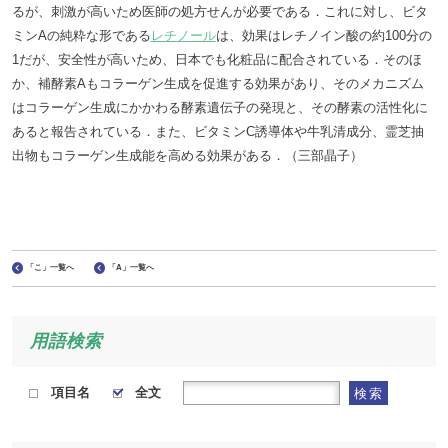
るが、刺激が高いため医師の処方せんが必要である．これに対し、ビタ
ミンAの純粋な形である
レチノール
は、効果はレチノイン酸の約100分の
1だが、安全性が高いため、日本でも化粧品に配合されている．そのほ
か、補酵素Aもコラーゲン生成を促進する効果があり、そのメカニズム
はコラーゲン生成にかかわる酵素遺伝子の発現と、その酵素の活性化に
あると報告されている．また、ビタミンC誘導体や牛乳清成分、霊芝抽
出物もコラーゲン生成能を高める効果がある．（三部晶子）
「こ」一覧へ
「A」一覧へ
用語検索
項目名
全文
検索