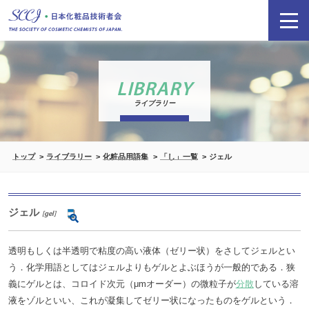
LIBRARY
ライブラリー
トップ
ライブラリー
化粧品用語集
「し」一覧
ジェル
ジェル
[gel]
透明もしくは半透明で粘度の高い液体（ゼリー状）をさしてジェルとい
う．化学用語としてはジェルよりもゲルとよぶほうが一般的である．狭
義にゲルとは、コロイド次元（μmオーダー）の微粒子が
分散
している溶
液をゾルといい、これが凝集してゼリー状になったものをゲルという．