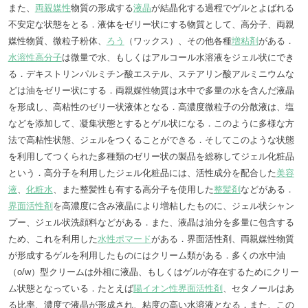
また、
両親媒性
物質の形成する
液晶
が結晶化する過程でゲルとよばれる
不安定な状態をとる．液体をゼリー状にする物質として、高分子、両親
媒性物質、微粒子粉体、
ろう
（ワックス）、その他各種
増粘剤
がある．
水溶性高分子
は微量で水、もしくはアルコール水溶液をジェル状にでき
る．デキストリンパルミチン酸エステル、ステアリン酸アルミニウムな
どは油をゼリー状にする．両親媒性物質は水中で多量の水を含んだ液晶
を形成し、高粘性のゼリー状液体となる．高濃度微粒子の分散液は、塩
などを添加して、凝集状態とするとゲル状になる．このように多様な方
法で高粘性状態、ジェルをつくることができる．そしてこのような状態
を利用してつくられた多種類のゼリー状の製品を総称してジェル化粧品
という．高分子を利用したジェル化粧品には、活性成分を配合した
美容
液
、
化粧水
、また整髪性も有する高分子を使用した
整髪剤
などがある．
界面活性剤
を高濃度に含み液晶により増粘したものに、ジェル状シャン
プー、ジェル状洗顔料などがある．また、液晶は油分を多量に包含する
ため、これを利用した
水性ポマード
がある．界面活性剤、両親媒性物質
が形成するゲルを利用したものにはクリーム類がある．多くの水中油
（o/w）型クリームは外相に液晶、もしくはゲルが存在するためにクリー
ム状態となっている．たとえば
陽イオン性界面活性剤
、セタノールはあ
る比率、濃度で液晶が形成され、粘度の高い水溶液となる．また、この