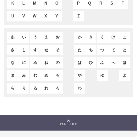
K
L
M
N
O
P
Q
R
S
T
U
V
W
X
Y
Z
あ
い
う
え
お
か
き
く
け
こ
さ
し
す
せ
そ
た
ち
つ
て
と
な
に
ぬ
ね
の
は
ひ
ふ
へ
ほ
ま
み
む
め
も
や
ゆ
よ
ら
り
る
れ
ろ
わ
PAGE TOP