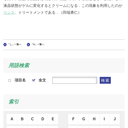
液晶状態がゲルに変化するとクリームになる．この現象を利用したのが
リンス
、トリートメントである．（田端勇仁）
「し」一覧へ
「G」一覧へ
用語検索
項目名
全文
検索
索引
A
B
C
D
E
F
G
H
I
J