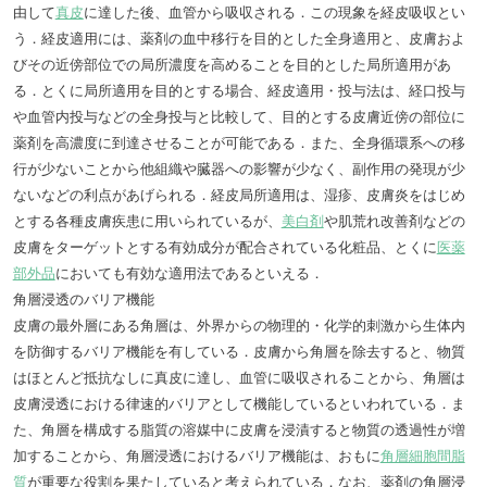
由して
真皮
に達した後、血管から吸収される．この現象を経皮吸収とい
う．経皮適用には、薬剤の血中移行を目的とした全身適用と、皮膚およ
びその近傍部位での局所濃度を高めることを目的とした局所適用があ
る．とくに局所適用を目的とする場合、経皮適用・投与法は、経口投与
や血管内投与などの全身投与と比較して、目的とする皮膚近傍の部位に
薬剤を高濃度に到達させることが可能である．また、全身循環系への移
行が少ないことから他組織や臓器への影響が少なく、副作用の発現が少
ないなどの利点があげられる．経皮局所適用は、湿疹、皮膚炎をはじめ
とする各種皮膚疾患に用いられているが、
美白剤
や肌荒れ改善剤などの
皮膚をターゲットとする有効成分が配合されている化粧品、とくに
医薬
部外品
においても有効な適用法であるといえる．
角層浸透のバリア機能
皮膚の最外層にある角層は、外界からの物理的・化学的刺激から生体内
を防御するバリア機能を有している．皮膚から角層を除去すると、物質
はほとんど抵抗なしに真皮に達し、血管に吸収されることから、角層は
皮膚浸透における律速的バリアとして機能しているといわれている．ま
た、角層を構成する脂質の溶媒中に皮膚を浸漬すると物質の透過性が増
加することから、角層浸透におけるバリア機能は、おもに
角層細胞間脂
質
が重要な役割を果たしていると考えられている．なお、薬剤の角層浸