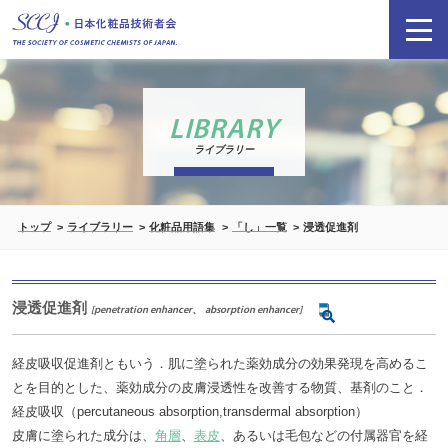
LIBRARY
ライブラリー
トップ
ライブラリー
化粧品用語集
「し」一覧
浸透促進剤
浸透促進剤
[penetration enhancer、 absorption enhancer]
経皮吸収促進剤ともいう．肌に塗られた薬効成分の効果発現を高めるこ
とを目的とした、薬効成分の皮膚浸透性を改善する物質、基剤のこと．
経皮吸収（percutaneous absorption,transdermal absorption）
皮膚に塗られた成分は、
角層
、
表皮
、あるいは毛包などの付属器官を経