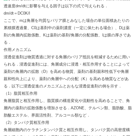
透速度dm/dtに影響を与える因子は以下の式で与えられる．
dm/dt＝DC0K/l
ここで、mは角層を均質なバリア膜とみなした場合の単位面積あたりの
累積膜透過量、C0は基剤中の薬剤濃度（一定に保たれる場合）、Dは薬
剤の角層内拡散係数、Kは薬剤の基剤/角層の分配係数、lは膜の厚さであ
る．
作用メカニズム
浸透促進剤は物質透過に対する角層のバリア抵抗を軽減するために用い
られる．浸透促進剤には、角層成分に浸透・相互作用することによって
薬剤の角層内の拡散（D）を高める物質、薬剤の基剤親和性低下や角層
親和性向上により、薬剤の角層中への分配（K）を高める物質などがあ
る．以下に浸透促進のメカニズムとおもな浸透促進剤の例を示す．
（1）脂質相互作用
角層脂質と相互作用し、脂質膜の構造変化や流動性を高めることで、角
層内の薬剤の拡散係数を増加させる．AZONE、テルペン類、脂肪酸、脂
肪酸エステル、界面活性剤、アルコール類など．
（2）タンパク質相互作用
角層細胞内のケラチンタンパク質と相互作用し、タンパク質の高密度構