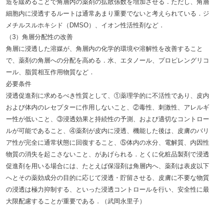
造を緩めることで角層内の薬剤の拡散係数を増加させる．ただし、角層
細胞内に浸透するルートは通常あまり重要でないと考えられている．ジ
メチルスルホキシド（DMSO）、イオン性活性剤など．
（3）角層分配性の改善
角層に浸透した溶媒が、角層内の化学的環境や溶解性を改善すること
で、薬剤の角層への分配を高める．水、エタノール、プロピレングリコ
ール、脂質相互作用物質など．
必要条件
浸透促進剤に求めるべき性質として、①薬理学的に不活性であり、皮内
および体内のレセプターに作用しないこと、②毒性、刺激性、アレルギ
ー性が低いこと、③浸透効果と持続性の予測、および適切なコントロー
ルが可能であること、④薬剤が皮内に浸透、機能した後は、皮膚のバリ
ア性が完全に通常状態に回復すること、⑤体内の水分、電解質、内因性
物質の消失を起こさないこと、があげられる．とくに化粧品製剤で浸透
促進剤を用いる場合には、たとえば保湿剤は角層内へ、薬剤は表皮以下
へとその薬効成分の目的に応じて浸透・貯留させる、皮膚に不要な物質
の浸透は極力抑制する、といった浸透コントロールを行い、安全性に最
大限配慮することが重要である．（武岡永里子）