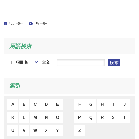
「し」一覧へ
「P」一覧へ
用語検索
項目名
全文
検索
索引
A
B
C
D
E
F
G
H
I
J
K
L
M
N
O
P
Q
R
S
T
U
V
W
X
Y
Z