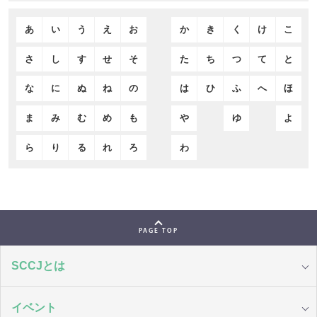
あ
い
う
え
お
か
き
く
け
こ
さ
し
す
せ
そ
た
ち
つ
て
と
な
に
ぬ
ね
の
は
ひ
ふ
へ
ほ
ま
み
む
め
も
や
ゆ
よ
ら
り
る
れ
ろ
わ
PAGE TOP
SCCJとは
イベント