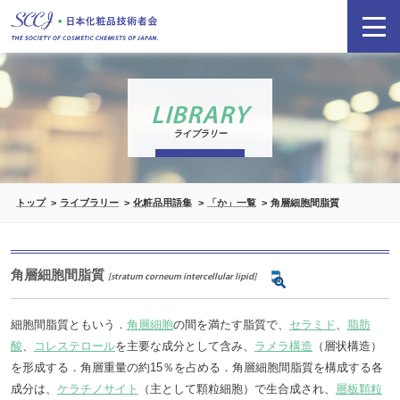
LIBRARY
ライブラリー
トップ
ライブラリー
化粧品用語集
「か」一覧
角層細胞間脂質
角層細胞間脂質
[stratum corneum intercellular lipid]
細胞間脂質ともいう．
角層細胞
の間を満たす脂質で、
セラミド
、
脂肪
酸
、
コレステロール
を主要な成分として含み、
ラメラ構造
（層状構造）
を形成する．角層重量の約15％を占める．角層細胞間脂質を構成する各
成分は、
ケラチノサイト
（主として顆粒細胞）で生合成され、
層板顆粒