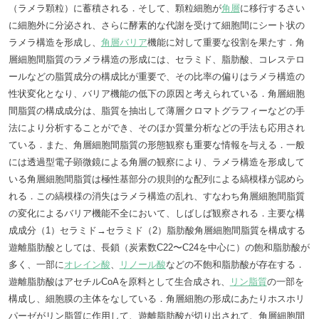
（ラメラ顆粒）に蓄積される．そして、顆粒細胞が
角層
に移行するさい
に細胞外に分泌され、さらに酵素的な代謝を受けて細胞間にシート状の
ラメラ構造を形成し、
角層バリア
機能に対して重要な役割を果たす．角
層細胞間脂質のラメラ構造の形成には、セラミド、脂肪酸、コレステロ
ールなどの脂質成分の構成比が重要で、その比率の偏りはラメラ構造の
性状変化となり、バリア機能の低下の原因と考えられている．角層細胞
間脂質の構成成分は、脂質を抽出して薄層クロマトグラフィーなどの手
法により分析することができ、そのほか質量分析などの手法も応用され
ている．また、角層細胞間脂質の形態観察も重要な情報を与える．一般
には透過型電子顕微鏡による角層の観察により、ラメラ構造を形成して
いる角層細胞間脂質は極性基部分の規則的な配列による縞模様が認めら
れる．この縞模様の消失はラメラ構造の乱れ、すなわち角層細胞間脂質
の変化によるバリア機能不全において、しばしば観察される．主要な構
成成分（1）セラミド→セラミド（2）脂肪酸角層細胞間脂質を構成する
遊離脂肪酸としては、長鎖（炭素数C22〜C24を中心に）の飽和脂肪酸が
多く、一部に
オレイン酸
、
リノール酸
などの不飽和脂肪酸が存在する．
遊離脂肪酸はアセチルCoAを原料として生合成され、
リン脂質
の一部を
構成し、細胞膜の主体をなしている．角層細胞の形成にあたりホスホリ
パーゼがリン脂質に作用して、遊離脂肪酸が切り出されて、角層細胞間