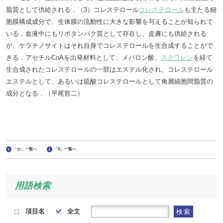
脂質として供給される．（3）コレステロール
コレステロール
も主たる細
胞膜構成成分で、生体膜の流動性に大きな影響を与えることが知られて
いる．血液中にもリポタンパク質として存在し、皮膚にも供給される
が、ケラチノサイトはそれ自身でコレステロールを生合成することがで
きる．アセチルCoAを出発材料として、メバロン酸、
スクワレン
を経て
生合成されたコレステロールの一部はエステル化され、コレステロール
エステルとして、あるいは硫酸コレステロールとして角層細胞間脂質の
成分となる．（平尾哲二）
「か」一覧へ
「S」一覧へ
用語検索
項目名
全文
検索