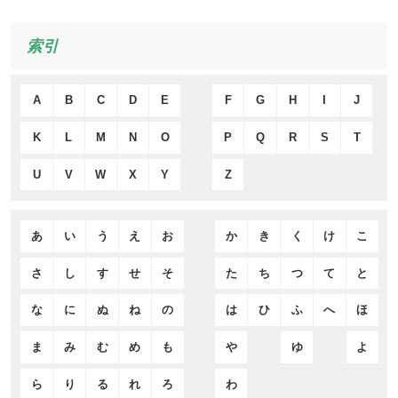
索引
A
B
C
D
E
F
G
H
I
J
K
L
M
N
O
P
Q
R
S
T
U
V
W
X
Y
Z
あ
い
う
え
お
か
き
く
け
こ
さ
し
す
せ
そ
た
ち
つ
て
と
な
に
ぬ
ね
の
は
ひ
ふ
へ
ほ
ま
み
む
め
も
や
ゆ
よ
ら
り
る
れ
ろ
わ