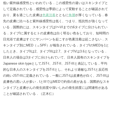
低い紫外線感受性といわれている．この感受性の違いはスキンタイプと
して定義されている．感受性は季節によって変動することが確認されて
おり、夏を過ごした皮膚は
色素沈着
とともに
角層
が厚くなっている．春
先の皮膚に比べると紫外線感受性は低く、つまり、抵抗性が強くなって
いる．国際的には、スキンタイプはI〜VIまでの6タイプに分けられてい
る．タイプIに属するヒトの皮膚色は白く明るい色をしており、短時間の
日光浴で皮膚はすぐにサンバーンを起こすが色素沈着は起こさない．ス
キンタイプ別にMED（→SPF）が報告されている．タイプIのMEDを1と
したとき、タイプIIは2、タイプIIIは2.7、タイプIVは3.6となっている．
日本人の場合は3タイプに分けられていて、日本人固有のスキンタイプを
Japanese skin typeとしてJST-I、JST-II、JST-IIIと表記している．平均
的な日本人のスキンタイプをJST-IIとし、それより過敏なJST-Iと反応性
の鈍いJST-IIIに定義されている．一般にJST-Iは皮膚色が白く、JST-IIIは
皮膚色の黒い人が多い．IとIIIではMEDで約倍の差がある．国際的なスキ
ンタイプと皮膚がんの発生頻度や深いしわの発生頻度には関連性がある
ことが確認されている．（正木仁）