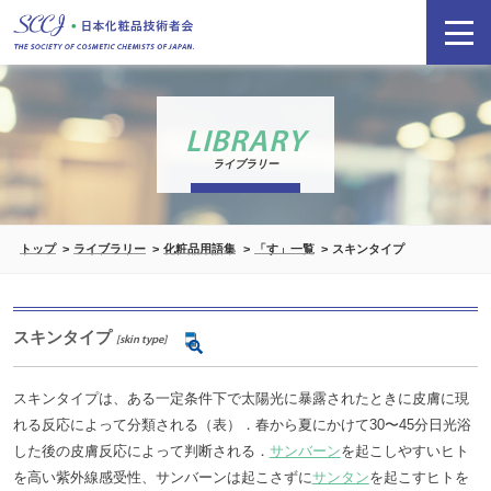
LIBRARY
ライブラリー
トップ
ライブラリー
化粧品用語集
「す」一覧
スキンタイプ
スキンタイプ
[skin type]
スキンタイプは、ある一定条件下で太陽光に暴露されたときに皮膚に現
れる反応によって分類される（表）．春から夏にかけて30〜45分日光浴
した後の皮膚反応によって判断される．
サンバーン
を起こしやすいヒト
を高い紫外線感受性、サンバーンは起こさずに
サンタン
を起こすヒトを