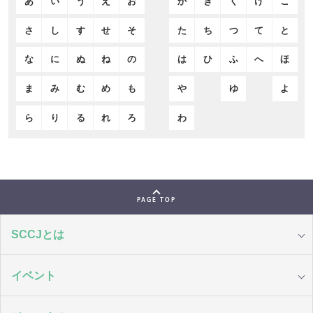
あ
い
う
え
お
か
き
く
け
こ
さ
し
す
せ
そ
た
ち
つ
て
と
な
に
ぬ
ね
の
は
ひ
ふ
へ
ほ
ま
み
む
め
も
や
ゆ
よ
ら
り
る
れ
ろ
わ
PAGE TOP
SCCJとは
イベント