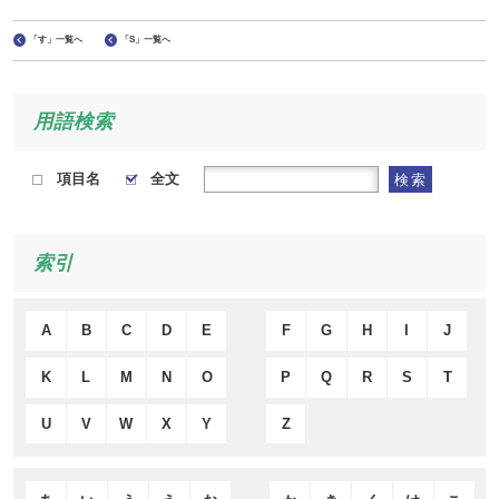
「す」一覧へ
「S」一覧へ
用語検索
項目名
全文
検索
索引
A
B
C
D
E
F
G
H
I
J
K
L
M
N
O
P
Q
R
S
T
U
V
W
X
Y
Z