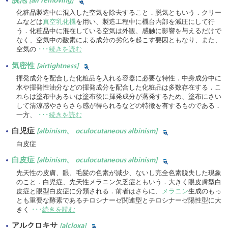
[air removing]
化粧品製造中に混入した空気を除去すること．脱気ともいう．クリー
ムなどは
真空乳化機
を用い、製造工程中に機台内部を減圧にして行
う．化粧品中に混在している空気は外観、感触に影響を与えるだけで
なく、空気中の酸素による成分の劣化を起こす要因ともなり、また、
空気の
･･･
続きを読む
気密性
[airtightness]
揮発成分を配合した化粧品を入れる容器に必要な特性．中身成分中に
水や揮発性油分などの揮発成分を配合した化粧品は多数存在する．こ
れらは塗布中あるいは塗布後に揮発成分が蒸発するため、塗布にさい
して清涼感やさらさら感が得られるなどの特徴を有するものである．
一方、
･･･
続きを読む
白児症
[albinism、 oculocutaneous albinism]
白皮症
白皮症
[albinism、 oculocutaneous albinism]
先天性の皮膚、眼、毛髪の色素が減少、ないし完全色素脱失した現象
のこと．白児症、先天性メラニン欠乏症ともいう．大きく眼皮膚型白
皮症と眼型白皮症に分類される．前者はさらに、
メラニン
生成のもっ
とも重要な酵素であるチロシナーゼ関連型とチロシナーゼ陽性型に大
きく
･･･
続きを読む
アルクロキサ
[alcloxa]