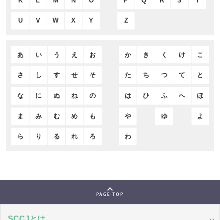
K
L
M
N
O
P
Q
R
S
T
U
V
W
X
Y
Z
あ
い
う
え
お
か
き
く
け
こ
さ
し
す
せ
そ
た
ち
つ
て
と
な
に
ぬ
ね
の
は
ひ
ふ
へ
ほ
ま
み
む
め
も
や
ゆ
よ
ら
り
る
れ
ろ
わ
PAGE TOP
SCCJとは