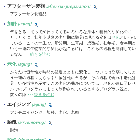
アフターサン製剤
[after sun preparation]
アフターサン化粧品
加齢
[aging]
年をとるに従って変わってくるいろいろな身体や精神的な変化のこ
と．とくに、壮年期以降の老年期に顕著に現れる変化は
老化
といわれ
ている．ヒトの一生で、胎児期、生育期、成熟期、壮年期、老年期と
いう一連の生物学的な変化が起こるには、これらの過程を制御してい
るなん
･･･
続きを読む
老化
[aging]
からだの恒常性が時間の経過とともに変化し、ついには崩壊してしま
う一連の過程．あらゆる生物は死に至るが、その過程で現れる老化は
著しい多様性を示す．この老化の機序については、老化が遺伝子レベ
ルでのプログラムによって制御されているとするプログラム説と、
数々の障
･･･
続きを読む
エイジング
[aging]
アンチエイジング、加齢、老化、老徴
脱気
[air removing]
脱泡
脱泡