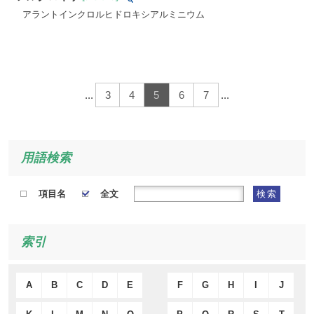
アラントインクロルヒドロキシアルミニウム
...
3
4
5
6
7
...
用語検索
項目名
全文
検索
索引
A
B
C
D
E
F
G
H
I
J