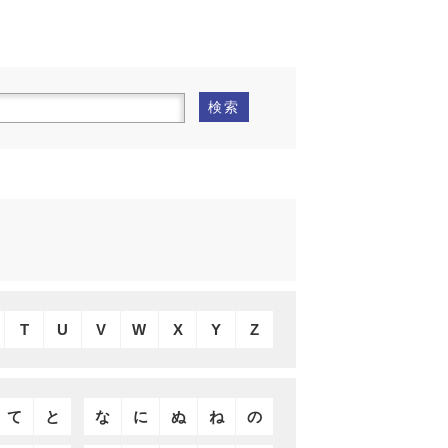
検索
T
U
V
W
X
Y
Z
て
と
な
に
ぬ
ね
の