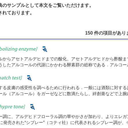
典のサンプルとして本文をご覧いただけます。
されております。
150 件の項目がありま
bolizing enzyme]
ルからアセトアルデヒドまでの酸化、アセトアルデヒドから酢酸ま
うしたアルコールの代謝にかかわる酵素群の総称である．アルコー
patch test]
する皮膚の感受性を調べるために行われる．一般には酒類に対する
ール（アルコール）をガーゼなどに数滴たらし、絆創膏などで上腕
hypre tone]
ー調に、アルデヒドフローラル調の華やかさが加わり、よりエレガ
年に発売された“シプレー”（コティ社）に代表されるシプレー調が、そ