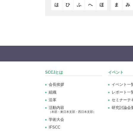
は
ひ
ふ
へ
ほ
ま
み
SCCJとは
イベント
会長挨拶
イベント一
組織
レポート一
沿革
セミナーテ
活動内容
研究討論会
（本部・東日本支部・西日本支部）
学術大会
IFSCC