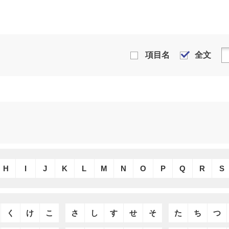
項目名
全文
H
I
J
K
L
M
N
O
P
Q
R
S
く
け
こ
さ
し
す
せ
そ
た
ち
つ