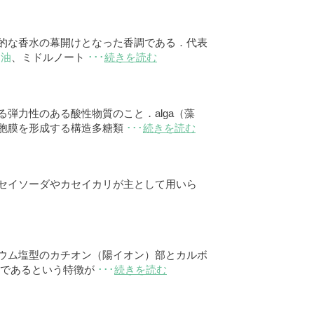
的な香水の幕開けとなった香調である．代表
ン油
、ミドルノート
･･･
続きを読む
弾力性のある酸性物質のこと．alga（藻
細胞膜を形成する構造多糖類
･･･
続きを読む
セイソーダやカセイカリが主として用いら
ウム塩型のカチオン（陽イオン）部とカルボ
定であるという特徴が
･･･
続きを読む