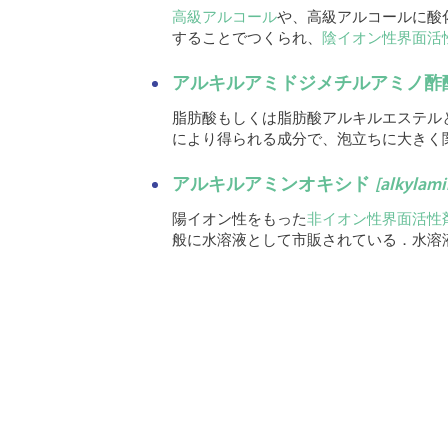
高級アルコール
や、高級アルコールに酸
することでつくられ、
陰イオン性界面活
アルキルアミドジメチルアミノ酢
脂肪酸もしくは脂肪酸アルキルエステル
により得られる成分で、泡立ちに大きく
アルキルアミンオキシド
[alkylami
陽イオン性をもった
非イオン性界面活性
般に水溶液として市販されている．水溶