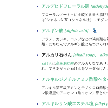
アルデヒドフローラル調
[aldehyde
フローラルノート＊に比較的多量の脂肪
は“シャネルN°5”（シャネル社）．モダ
アルギン酸
[alginic acid]
アラメ、カジキ、コンブなどの褐藻類を希
類）にちなんでアルギン酸と名づけられ
アルカリ石けん
[alkali soap、 alka
石けん
は
高級脂肪酸
のアルカリ塩であり
れ、できあがった石けんをソーダ石けん
アルキルジメチルアミノ酢酸ベタ
アルキル第三級アミンとモノクロロ酢酸
ン酸塩型のアニオン（陰イオン）部との
アルキルリン酸エステル塩
[alkyl 