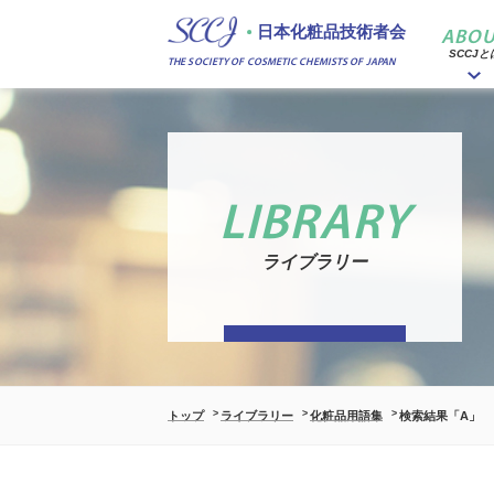
日本化粧品技術者会
ABOU
SCCJと
THE SOCIETY OF COSMETIC CHEMISTS OF JAPAN
LIBRARY
ライブラリー
トップ
ライブラリー
化粧品用語集
検索結果「A」