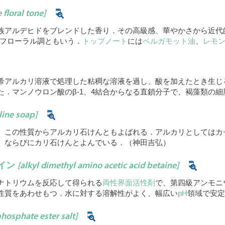
 floral tone]
族アルデヒドをブレンドした香り．その高級感、華やかさから近代
ンフローラル調ともいう．
トップノート
には
ベルガモット油
、
レモ
アルカリ溶液で処理した粘稠な溶液を過し、酸を加えたとき生じる
た．マンノウロン酸のβ-1、4結合からなる直鎖分子で、褐藻類の
line soap]
、この性質からアルカリ石けんともよばれる．アルカリとしてはカ
、ならびにカリ石けんとよんでいる．（神田吉弘）
イン
[alkyl dimethyl amino acetic acid betaine]
ナトリウムを反応して得られる
両性界面活性剤
で、第四級アンモニ
性質をあわせもつ．水に対する溶解性がよく、幅広い
pH
領域で安
phosphate ester salt]