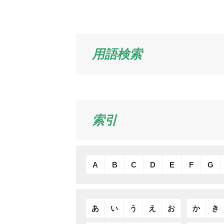
用語検索
索引
A
B
C
D
E
F
G
あ
い
う
え
お
か
き