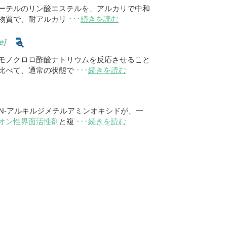
ーテルのリン酸エステルを、アルカリで中和
物質で、耐アルカリ
･･･
続きを読む
e]
モノクロロ酢酸ナトリウムを反応させること
比べて、通常の状態で
･･･
続きを読む
N-アルキルジメチルアミンオキシドが、一
オン性界面活性剤
と複
･･･
続きを読む