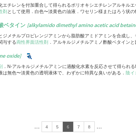
化エチレンを付加重合して得られるポリオキシエチレンアルキルエ
性剤
として使用．白色〜淡黄色の油液．ワセリン様またはろう状の
酸ベタイン
[alkylamido dimethyl amino acetic acid betain
とジメチルプロピレンジアミンから脂肪酸アミドアミンを合成し、
関与する
両性界面活性剤
．アルキルジメチルアミノ酢酸ベタインと
ne oxide]
剤
．N-アルキルジメチルアミンに過酸化水素を反応させて得られる
液は無色〜淡黄色の透明液体で、わずかに特異な臭いがある．
陰イ
...
...
4
5
6
7
8