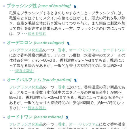
ブラッシング性
[ease of brushing]
毛髪をブラッシングするときのしやすさのこと．ブラッシングには、
毛髪をときほぐしてスタイルを整えるほかにも、頭皮の汚れを取り除
き、皮脂を毛髪全体に行き渡らせてつやを与え、また頭皮に刺激を加
えて血行を促進する効果もある．一方、ブラッシングの仕方によって
は、ブ
･･･
続きを読む
オーデコロン
[eau de cologne]
フレグランス化粧品
の一つ．
香水
、
オードパルファム
、
オードトワレ
に次ぐ香料濃度の商品で、アルコール度数（水溶液中のエタノールの
体積百分率）が75〜80vol％、香料濃度が2〜7vol％である．香調によ
って異なる場合があるが、一般的な香りの持続時間の目安は約2〜3
･･･
続きを読む
オードパルファム
[eau de parfum]
フレグランス化粧品
の一つ．
香水
に次いで、香料濃度の高い商品であ
る．アルコール度数（水溶液中のエタノールの体積百分率）が90〜
95vol％、香料濃度が5〜15vol％である．香調によって異なる場合が
あるが、一般的な香りの持続時間の目安は5時間で、約5〜7時間もつ
香水に
･･･
続きを読む
オードトワレ
[eau de toilette]
フレグランス化粧品
の一つ．
香水
、
オードパルファム
に次ぐ香料濃度