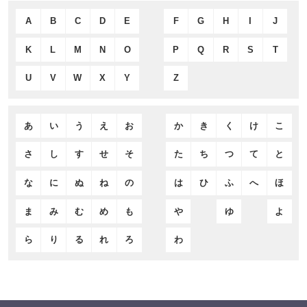
A
B
C
D
E
F
G
H
I
J
K
L
M
N
O
P
Q
R
S
T
U
V
W
X
Y
Z
あ
い
う
え
お
か
き
く
け
こ
さ
し
す
せ
そ
た
ち
つ
て
と
な
に
ぬ
ね
の
は
ひ
ふ
へ
ほ
ま
み
む
め
も
や
ゆ
よ
ら
り
る
れ
ろ
わ