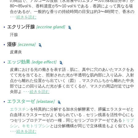
の商品で、アルコール度数（水溶液中のエタノールの体積百分率）が
80〜85vol％、香料濃度が5〜10 vol％である．香調によって異なる場
合があるが、一般的な香りの持続時間の目安は約3〜4時間で、香水の
･･･
続きを読む
エクリン汗腺
[eccrine gland]
汗腺
湿疹
[eczema]
皮膚炎
エッジ効果
[edge effect]
皮膚における光の働きを表す語．肌に、真中に穴のあいたマスクをあ
てて光を当てると、照射された光が半透明な肌内部に入り込み、入射
点から離れた位置から出ていく（図）．マスクのふちから離れた中央
部ではこの回り込んだ光が多く出てくるが、マスクの周辺付近では中
央部よ
･･･
続きを読む
エラスターゼ
[elastase]
エラスチン
を特異的に分解する加水分解酵素で、膵臓エラスターゼと
白血球エラスターゼがよく知られている．セリン残基を活性中心にも
つセリンプロテアーゼの一種．同じセリンプロテアーゼである
トリプ
シン
、
キモトリプシン
とは分解機構が同じで立体構造もよく似ている
･･･
続きを読む