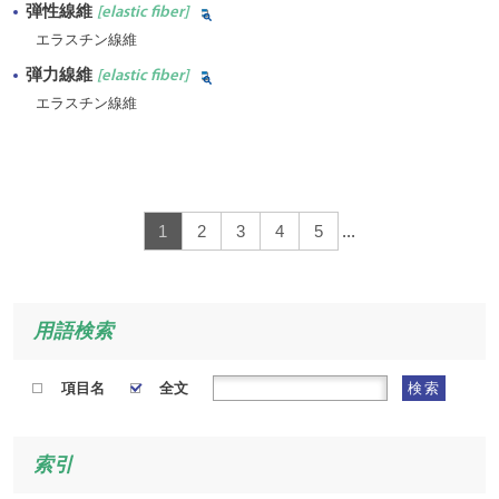
弾性線維
[elastic fiber]
エラスチン線維
弾力線維
[elastic fiber]
エラスチン線維
1
2
3
4
5
...
用語検索
項目名
全文
検索
索引