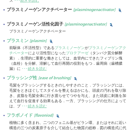
ス
･･･
続きを読む
プラスミノーゲンアクチベーター
[plasminogenactivator]
プラスミノーゲン活性化因子
[plasminogenactivator]
プラスミノーゲンアクチベーター
プラスミン
[plasmin]
前駆体（不活性型）である
プラスミノーゲン
が
プラスミノーゲンアク
チベーター
により活性型になった
プロテアーゼ
（タンパク質分解酵
素）．生理的に重要な働きとしては、血管内にできたフィブリン塊
（血栓）を分解、溶解して血行再開の役割をもつ．歯周病（歯槽膿
漏）に
･･･
続きを読む
ブラッシング性
[ease of brushing]
毛髪をブラッシングするときのしやすさのこと．ブラッシングには、
毛髪をときほぐしてスタイルを整えるほかにも、頭皮の汚れを取り除
き、皮脂を毛髪全体に行き渡らせてつやを与え、また頭皮に刺激を加
えて血行を促進する効果もある．一方、ブラッシングの仕方によって
は、ブ
･･･
続きを読む
フラボノイド
[flavoniod]
植物に多く含まれ、二つのフェニル基がピラン環、またはそれに近い
構造の三つの炭素原子を介して結合した物質の総称．図の構造式に代