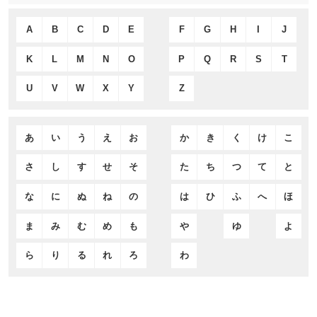
A
B
C
D
E
F
G
H
I
J
K
L
M
N
O
P
Q
R
S
T
U
V
W
X
Y
Z
あ
い
う
え
お
か
き
く
け
こ
さ
し
す
せ
そ
た
ち
つ
て
と
な
に
ぬ
ね
の
は
ひ
ふ
へ
ほ
ま
み
む
め
も
や
ゆ
よ
ら
り
る
れ
ろ
わ