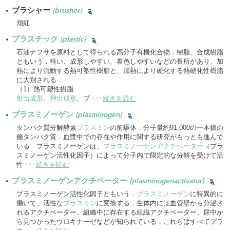
ブラシャー
[brusher]
頬紅
プラスチック
[plastic]
石油ナフサを原料として得られる高分子有機化合物．樹脂、合成樹脂
ともいう．軽い、成形しやすい、着色しやすいなどの長所があり、加
熱により流動する熱可塑性樹脂と、加熱により硬化する熱硬化性樹脂
に大別される．
（1）熱可塑性樹脂
射出成形
、
押出成形
、ブ
･･･
続きを読む
プラスミノーゲン
[plasminogen]
タンパク質分解酵素
プラスミン
の前駆体．分子量約91,000の一本鎖の
糖タンパク質．血漿中での存在や作用に関する研究がもっとも進んで
いる．プラスミノーゲンは、
プラスミノーゲンアクチベーター
（プラ
スミノーゲン活性化因子）によって分子内で限定的な分解を受けて活
性
･･･
続きを読む
プラスミノーゲンアクチベーター
[plasminogenactivator]
プラスミノーゲン活性化因子ともいう．
プラスミノーゲン
に特異的に
働いて、活性な
プラスミン
に変換する．生体内には血管壁から分泌さ
れるアクチベーター、組織中に存在する組織アクチベーター、尿中か
ら見つかったウロキナーゼなどが知られている．これらはすべてプラ