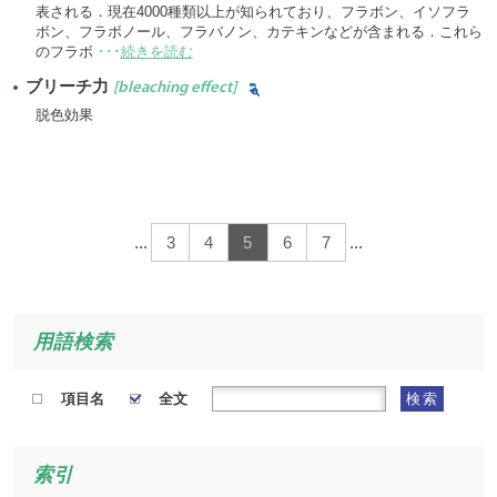
表される．現在4000種類以上が知られており、フラボン、イソフラ
ボン、フラボノール、フラバノン、カテキンなどが含まれる．これら
のフラボ
･･･
続きを読む
ブリーチ力
[bleaching effect]
脱色効果
...
3
4
5
6
7
...
用語検索
項目名
全文
検索
索引