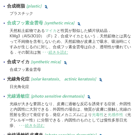
合成樹脂
[plastic]
プラスチック
合成フッ素金雲母
[synthetic mica]
天然粘土鉱物である
マイカ
と性質が類似した鱗片状結晶．
KMg3（AlSi3O10）（F）2．合成マイカともいう．天然鉱物とは異な
って不純物を含有しないため、天然鉱物が皮膚上で吸水、吸油時にく
すみが生じるのに対し、合成フッ素金雲母は白さ、透明性が優れてい
る．その製法は無
･･･
続きを読む
合成マイカ
[synthetic mica]
合成フッ素金雲母
光線角化症
[solar keratosis、 actinic keratosis]
日光角化症
光線過敏症
[photo sensitive dermatosis]
光線が大きな要因となり、皮膚に過敏な反応を誘発する症状．外因性
と内因性に大別できる．外因性の場合は、物質が皮膚に接触し光線の
照射を受けて発症する．発症メカニズムにより
光毒性
と
光感作性
（光
アレルギー性）に分類できる．内因性のものとしては慢性多形日光
疹、
･･･
続きを読む
光線過敏性皮膚炎