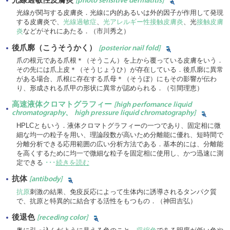
[photo sensitive dermatitis]
光線が関与する皮膚炎．光線に内的あるいは外的因子が作用して発現
する皮膚炎で、
光線過敏症
、
光アレルギー性接触皮膚炎
、光
接触皮膚
炎
などがそれにあたる．（市川秀之）
後爪廓（こうそうかく）
[posterior nail fold]
爪の根元である爪根＊（そうこん）を上から覆っている皮膚をいう．
その先には爪上皮＊（そうじょうひ）が存在している．後爪廓に異常
がある場合、爪根に存在する爪母＊（そうぼ）にもその影響が伝わ
り、形成される爪甲の形状に異常が認められる．（引間理恵）
高速液体クロマトグラフィー
[high perfomance liquid
chromatography、 high pressure liquid chromatography]
HPLCともいう．液体クロマトグラフィーの一つであり、固定相に微
細な均一の粒子を用い、理論段数が高いため分離能に優れ、短時間で
分離分析できる応用範囲の広い分析方法である．基本的には、分離能
を高くするために均一で微細な粒子を固定相に使用し、かつ迅速に測
定できる
･･･
続きを読む
抗体
[antibody]
抗原
刺激の結果、免疫反応によって生体内に誘導されるタンパク質
で、抗原と特異的に結合する活性をもつもの．（神田吉弘）
後退色
[receding color]