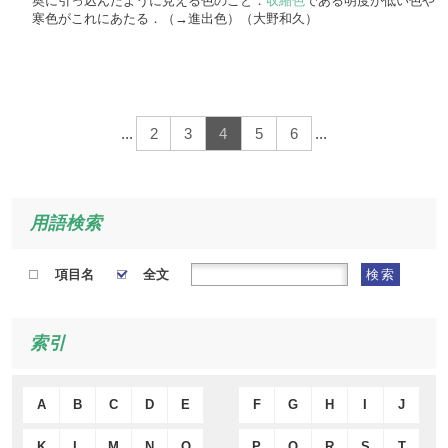
奥に引っ込んだように見える色のこと．
収縮色
である明度が低い色や
寒色がこれにあたる．（→進出色）（大野和久）
...
2
3
4
5
6
...
用語検索
項目名
全文
検索
索引
A
B
C
D
E
F
G
H
I
J
K
L
M
N
O
P
Q
R
S
T