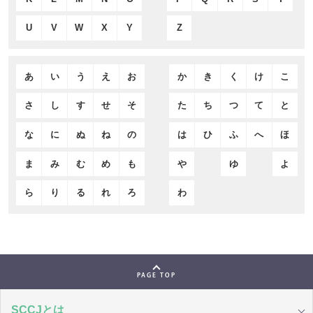
U
V
W
X
Y
Z
あ
い
う
え
お
か
き
く
け
こ
さ
し
す
せ
そ
た
ち
つ
て
と
な
に
ぬ
ね
の
は
ひ
ふ
へ
ほ
ま
み
む
め
も
や
ゆ
よ
ら
り
る
れ
ろ
わ
PAGE TOP
SCCJとは