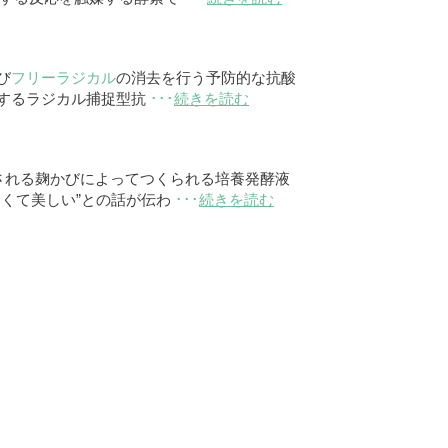
び
フリーラジカル
の消去を行う予防的な抗酸
するラジカル捕捉型抗
･･･
続きを読む
用される麹かびによってつくられる培養発酵液
くて美しい”との話が伝わ
･･･
続きを読む