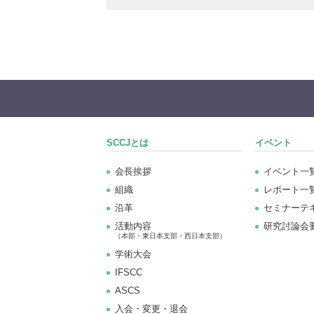
SCCJとは
イベント
会長挨拶
イベント一
組織
レポート一
沿革
セミナーテ
活動内容
研究討論会
（本部・東日本支部・西日本支部）
学術大会
IFSCC
ASCS
⼊会・変更・退会