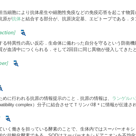
担当細胞により抗体産生や細胞性免疫などの免疫応答を起こす物質
抗原が
抗体
と結合する部分が、抗原決定基、エピトープである．タ
action]
する特異性の高い反応．生命体に備わった自分を守るという防衛機
質が血清中につくられる．そして2回目に同じ異物が侵入してきた
ber]
ために行われる抗原の情報提示のこと．抗原の情報は、
ランゲルハ
ompatibility complex）分子に結合させてＴリンパ球＊に情報が伝
ていく働きを担っている酵素のことで、生体内ではスーパーオキシ
的な抗酸化酵素である．SODはスーパーオキシドアニオンを不均