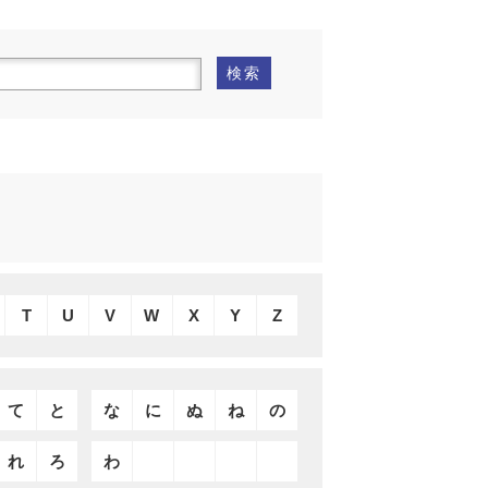
検索
T
U
V
W
X
Y
Z
て
と
な
に
ぬ
ね
の
れ
ろ
わ