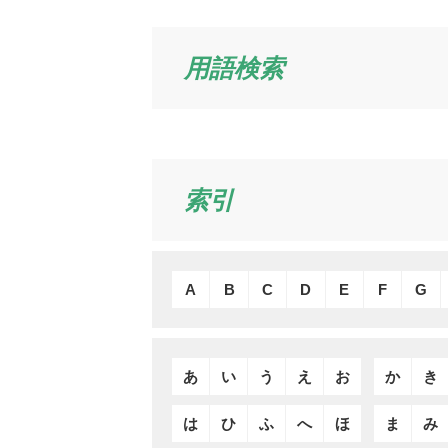
用語検索
索引
A
B
C
D
E
F
G
あ
い
う
え
お
か
き
は
ひ
ふ
へ
ほ
ま
み