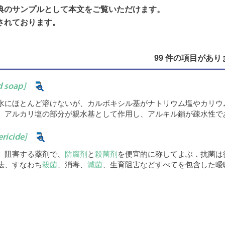
典のサンプルとして本文をご覧いただけます。
されております。
99 件の項目がありま
d soap]
水にほとんど溶けないが、カルボキシル基がナトリウム塩やカリウ
、アルカリ塩の部分が親水基として作用し、アルキル鎖が疎水性で
ricide]
、阻害する薬剤で、
防腐剤
と
殺菌剤
を便宜的に称してよぶ．抗菌は
法、すなわち
殺菌
、消毒、
滅菌
、生育阻害などすべてを包含した曖