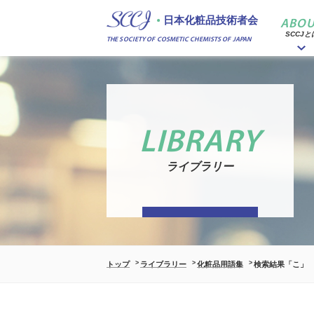
日本化粧品技術者会
ABOU
SCCJと
THE SOCIETY OF COSMETIC CHEMISTS OF JAPAN
LIBRARY
ライブラリー
トップ
ライブラリー
化粧品用語集
検索結果「こ」