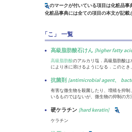
のマークが付いている項目は化粧品事
化粧品事典には全ての項目の本文が記載
「こ」 一覧
高級脂肪酸石けん
[higher fatty aci
高級脂肪酸
のアルカリ塩．高級脂肪酸は
により水に溶けるようになる．このとき
抗菌剤
[antimicrobial agent、 bacte
有害な微生物を殺菌したり、増殖を抑制
いるものではないが、微生物の抑制の方
硬ケラチン
[hard keratin]
ケラチン