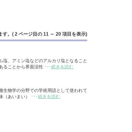
す。( 2 ページ目の 11 ～ 20 項目を表示)
ム塩、アミン塩などのアルカリ塩となること
あることから界面活性
･･･
続きを読む
微生物学の分野での学術用語として使われて
昧（あいまい）
･･･
続きを読む