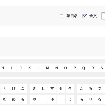
項目名
全文
H
I
J
K
L
M
N
O
P
Q
R
S
く
け
こ
さ
し
す
せ
そ
た
ち
つ
む
め
も
や
ゆ
よ
ら
り
る