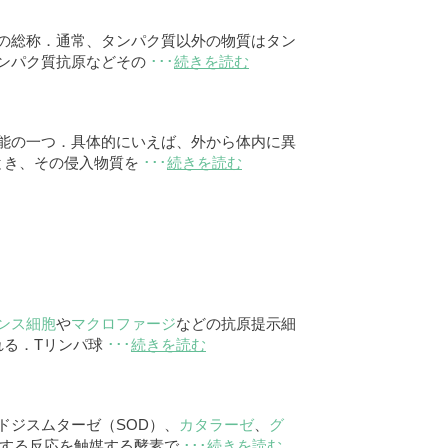
の総称．通常、タンパク質以外の物質はタン
ンパク質抗原などその
･･･
続きを読む
能の一つ．具体的にいえば、外から体内に異
とき、その侵入物質を
･･･
続きを読む
ンス細胞
や
マクロファージ
などの抗原提示細
達される．Tリンパ球
･･･
続きを読む
ドジスムターゼ（SOD）、
カタラーゼ
、
グ
化する反応を触媒する酵素で
･･･
続きを読む