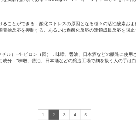
けることができる．酸化ストレスの原因となる種々の活性酸素およ
鎖開始反応を抑制する、あるいは過酸化反応の連鎖成長反応を阻止
シメチル）−4−ピロン（図）．味噌、醤油、日本酒などの醸造に使
な成分．“味噌、醤油、日本酒などの醸造工場で麹を扱う人の手は白
...
1
2
3
4
5