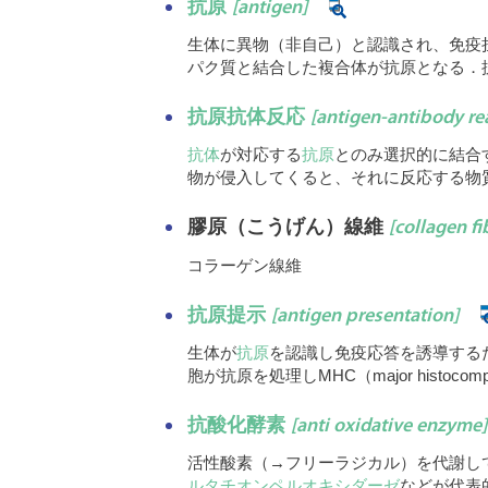
抗原
[antigen]
生体に異物（非自己）と認識され、免疫
パク質と結合した複合体が抗原となる．
抗原抗体反応
[antigen-antibody re
抗体
が対応する
抗原
とのみ選択的に結合
物が侵入してくると、それに反応する物
膠原（こうげん）線維
[collagen fi
コラーゲン線維
抗原提示
[antigen presentation]
生体が
抗原
を認識し免疫応答を誘導する
胞が抗原を処理しMHC（major histoc
抗酸化酵素
[anti oxidative enzyme]
活性酸素（→フリーラジカル）を代謝し
ルタチオンペルオキシダーゼ
などが代表